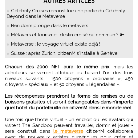
AUTRES ARTICLES
Celebrity Cruises reconstitue une partie du Celebrity
Beyond dans le Metaverse
Benidorm plonge dans le métavers
Métavers et tourisme : destin croisé ou commun ? 🔑
Metaverse : le voyage virtuel existe déjà !
Suisse : après Zurich, citizenM s'installe à Genève
Chacun des 2000 NFT aura le même prix
, mais les
acheteurs se verront attribuer au hasard l'un des trois
niveaux suivants : 1500 citoyens « ordinaires », 450
citoyens « spéciaux » et 50 citoyens « légendaires ».
Les récompenses prendront la forme de remises ou de
boissons gratuites
, et seront
échangeables dans n'importe
quel hôtel du portefeuille de citizenM dans le monde réel
.
Une fois que l'hôtel virtuel - un endroit où les avatars qui
visitent The Sandbox peuvent travailler, dormir et jouer -
sera construit dans
le metaverse
citizenM collaborera
avec de nouveaux artistes numériques pour créer et