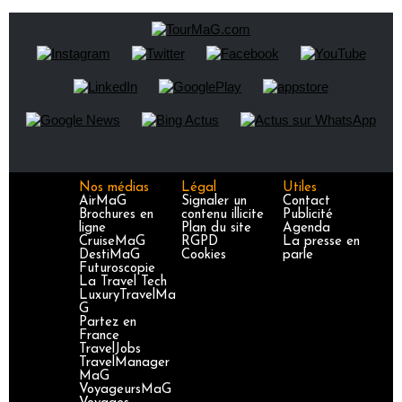
Nos médias
Légal
Utiles
AirMaG
Signaler un
Contact
Brochures en
contenu illicite
Publicité
ligne
Plan du site
Agenda
CruiseMaG
RGPD
La presse en
DestiMaG
Cookies
parle
Futuroscopie
La Travel Tech
LuxuryTravelMa
G
Partez en
France
TravelJobs
TravelManager
MaG
VoyageursMaG