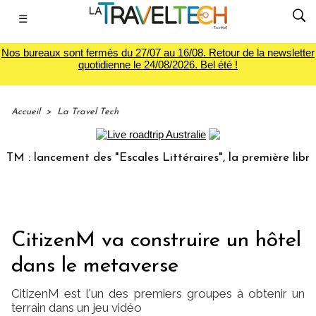
☰
Nos bureaux sont fermés du 27/07 au 16/08. Retour de la newsletter
quotidienne le 24/08/2026. Bel été !
Accueil
>
La Travel Tech
 lancement des "Escales Littéraires", la première librairie 
CitizenM va construire un hôtel
dans le metaverse
CitizenM est l'un des premiers groupes à obtenir un
terrain dans un jeu vidéo