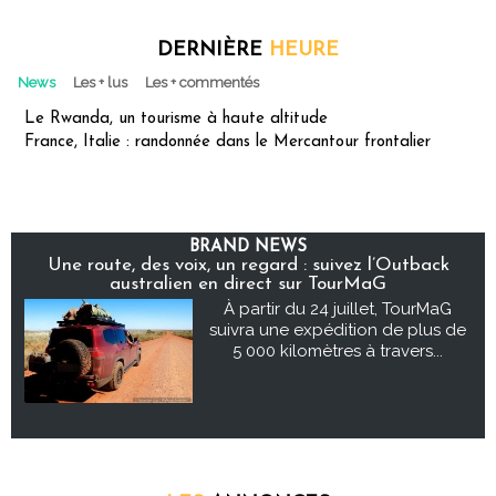
DERNIÈRE
HEURE
News
Les + lus
Les + commentés
Le Rwanda, un tourisme à haute altitude
France, Italie : randonnée dans le Mercantour frontalier
BRAND NEWS
Une route, des voix, un regard : suivez l’Outback
australien en direct sur TourMaG
À partir du 24 juillet, TourMaG
suivra une expédition de plus de
5 000 kilomètres à travers...