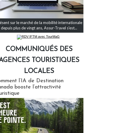
ésent sur le marché de la mobilité internationale
depuis plus de vingt ans, Assur-Travel s'est...
COMMUNIQUÉS DES
AGENCES TOURISTIQUES
LOCALES
qués des agences touristiques locales
mment l’IA de Destination
nada booste l’attractivité
uristique