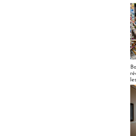
Bo
ré
le