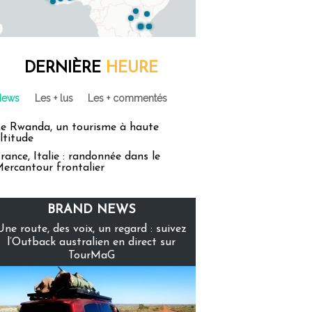
DERNIÈRE
HEURE
News
Les + lus
Les + commentés
e Rwanda, un tourisme à haute
ltitude
rance, Italie : randonnée dans le
ercantour frontalier
BRAND NEWS
Une route, des voix, un regard : suivez
l’Outback australien en direct sur
TourMaG