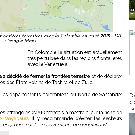
frontières terrestres avec la Colombie en août 2015 - DR
: Google Maps
En Colombie, la situation est actuellement
très perturbée dans les régions frontalières
avec le Venezuela.
 a décidé de fermer la frontière terrestre
et de déclarer
tés des États voisins de Tachira et de Zulia.
Actus V
r les départements colombiens du Norte de Santander
De
d’
fo
res étrangères (MAE) français à mettre à jour la fiche de
ux Voyageurs
.
Il y recommande d'éviter les secteurs
e engendré par les mouvements de populations
".