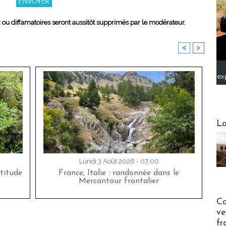
x ou diffamatoires seront aussitôt supprimés par le modérateur.
<
>
ex
Webinai
La
Lundi 3 Août 2026 - 07:00
titude
France, Italie : randonnée dans le
Mercantour frontalier
Publi-n
Co
ve
fr