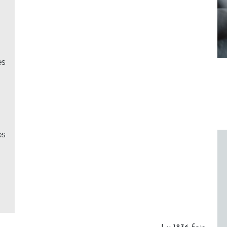
es
es