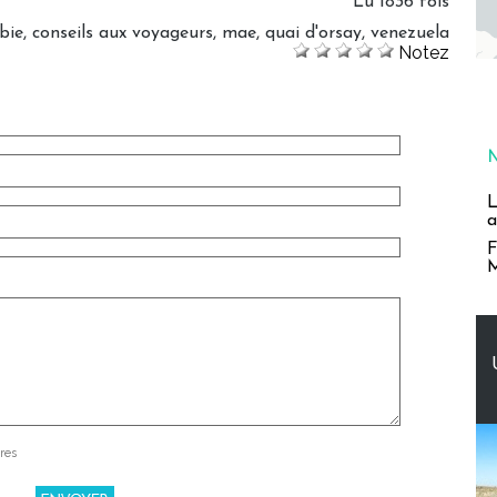
Lu 1836 fois
bie
,
conseils aux voyageurs
,
mae
,
quai d'orsay
,
venezuela
Notez
L
a
F
M
res