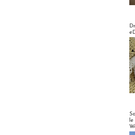
AirMa
Dr
e
Cruise
Sa
le
Wo