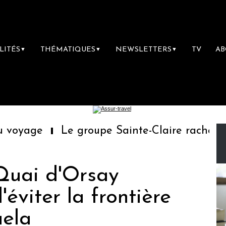
LITÉS
THÉMATIQUES
NEWSLETTERS
TV
A
▼
▼
▼
oyage
Le groupe Sainte-Claire rachète Ede
 Quai d'Orsay
viter la frontière
uela