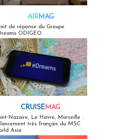
AIR
MAG
G
oit de réponse du Groupe
Dreams ODIGEO
CRUISE
MAG
MaG
int-Nazaire, Le Havre, Marseille :
 lancement très français du MSC
rld Asia