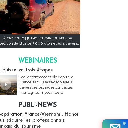
À partir du 24 juillet, TourMaG suivra une
pédition de plus de 5 000 kilomètres à travers...
WEBINAIRES
res
 Suisse en trois étapes
Facilement accessible depuis la
France, la Suisse se découvre à
travers ses paysages contrastés,
montagnes imposantes,...
PUBLI-NEWS
ews
opération France-Vietnam : Hanoï
ut séduire les professionnels
ançais du tourisme