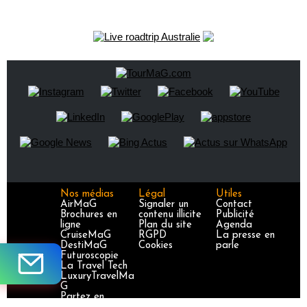
Nos médias
Légal
Utiles
AirMaG
Signaler un
Contact
Brochures en
contenu illicite
Publicité
ligne
Plan du site
Agenda
CruiseMaG
RGPD
La presse en
DestiMaG
Cookies
parle
Futuroscopie
La Travel Tech
LuxuryTravelMa
G
Partez en