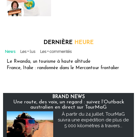
DERNIÈRE
HEURE
News
Les + lus
Les + commentés
Le Rwanda, un tourisme à haute altitude
France, Italie : randonnée dans le Mercantour frontalier
BRAND NEWS
Une route, des voix, un regard : suivez l’Outback
australien en direct sur TourMaG
À partir du 24 juillet, TourMaG
suivra une expédition de plus de
5 000 kilomètres à travers...