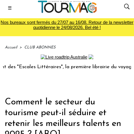
☰
Nos bureaux sont fermés du 27/07 au 16/08. Retour de la newsletter
quotidienne le 24/08/2026. Bel été !
Accueil
>
CLUB ABONNES
les Littéraires", la première librairie du voyage
Le gro
Comment le secteur du
tourisme peut-il séduire et
retenir les meilleurs talents en