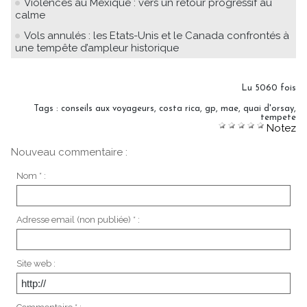
Violences au Mexique : vers un retour progressif au
calme
Vols annulés : les Etats-Unis et le Canada confrontés à
une tempête d’ampleur historique
Lu 5060 fois
Tags
:
conseils aux voyageurs
,
costa rica
,
gp
,
mae
,
quai d'orsay
,
tempete
Notez
Nouveau commentaire :
Nom * :
Adresse email (non publiée) * :
Site web :