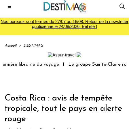
☰
Nos bureaux sont fermés du 27/07 au 16/08. Retour de la newsletter
quotidienne le 24/08/2026. Bel été !
Accueil
>
DESTIMAG
emière librairie du voyage
Le groupe Sainte-Claire rach
Costa Rica : avis de tempête
tropicale, tout le pays en alerte
rouge