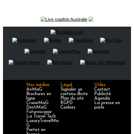
Nos médias
Légal
Utiles
AirMaG
Signaler un
Contact
Brochures en
contenu illicite
Publicité
ligne
Plan du site
Agenda
CruiseMaG
RGPD
La presse en
DestiMaG
Cookies
parle
Futuroscopie
La Travel Tech
LuxuryTravelMa
G
Partez en