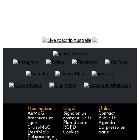
Nos médias
Légal
Utiles
AirMaG
Signaler un
Contact
Brochures en
contenu illicite
Publicité
ligne
Plan du site
Agenda
CruiseMaG
RGPD
La presse en
DestiMaG
Cookies
parle
Futuroscopie