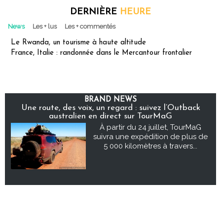
DERNIÈRE
HEURE
News
Les + lus
Les + commentés
Le Rwanda, un tourisme à haute altitude
France, Italie : randonnée dans le Mercantour frontalier
BRAND NEWS
Une route, des voix, un regard : suivez l’Outback
australien en direct sur TourMaG
À partir du 24 juillet, TourMaG
suivra une expédition de plus de
5 000 kilomètres à travers...