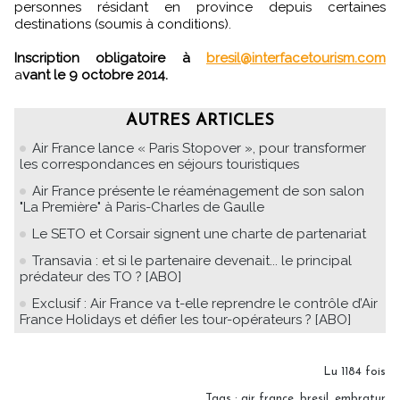
personnes résidant en province depuis certaines
destinations (soumis à conditions).
Inscription obligatoire à
bresil@interfacetourism.com
a
vant le 9 octobre 2014.
AUTRES ARTICLES
Air France lance « Paris Stopover », pour transformer
les correspondances en séjours touristiques
Air France présente le réaménagement de son salon
"La Première" à Paris-Charles de Gaulle
Le SETO et Corsair signent une charte de partenariat
Transavia : et si le partenaire devenait... le principal
prédateur des TO ? [ABO]
Exclusif : Air France va t-elle reprendre le contrôle d’Air
France Holidays et défier les tour-opérateurs ? [ABO]
Lu 1184 fois
Tags
:
air france
,
bresil
,
embratur