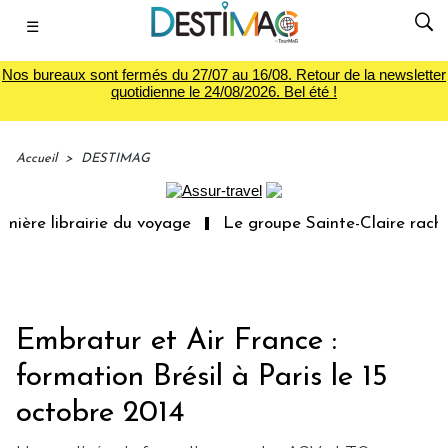
☰
Nos bureaux sont fermés du 27/07 au 16/08. Retour de la newsletter
quotidienne le 24/08/2026. Bel été !
Accueil
>
DESTIMAG
ière librairie du voyage
Le groupe Sainte-Claire rachèt
Embratur et Air France :
formation Brésil à Paris le 15
octobre 2014