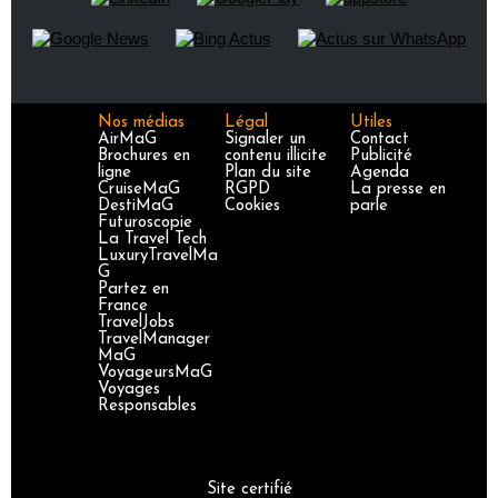
Nos médias
Légal
Utiles
AirMaG
Signaler un
Contact
Brochures en
contenu illicite
Publicité
ligne
Plan du site
Agenda
CruiseMaG
RGPD
La presse en
DestiMaG
Cookies
parle
Futuroscopie
La Travel Tech
LuxuryTravelMa
G
Partez en
France
TravelJobs
TravelManager
MaG
VoyageursMaG
Voyages
Responsables
Site certifié