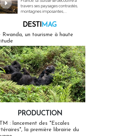
France, la Suisse se découvre à
travers ses paysages contrastés,
montagnes imposantes,...
DESTI
MAG
MAG
 Rwanda, un tourisme à haute
titude
PRODUCTION
ion
TM : lancement des "Escales
ttéraires", la première librairie du