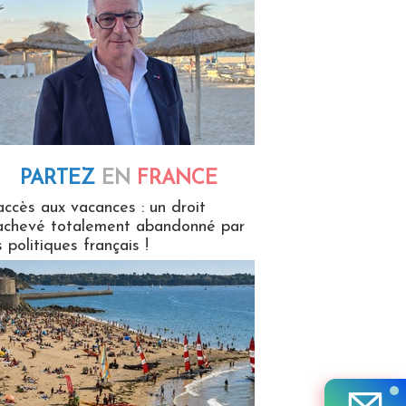
PARTEZ
EN
FRANCE
 en France
accès aux vacances : un droit
achevé totalement abandonné par
s politiques français !