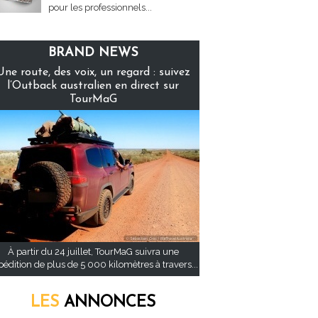
pour les professionnels...
BRAND NEWS
Une route, des voix, un regard : suivez
l’Outback australien en direct sur
TourMaG
À partir du 24 juillet, TourMaG suivra une
pédition de plus de 5 000 kilomètres à travers...
LES
ANNONCES