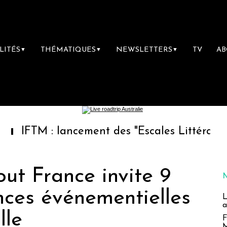
LITÉS
THÉMATIQUES
NEWSLETTERS
TV
A
▼
▼
▼
 : lancement des "Escales Littéraires", la pr
out France invite 9
nces événementielles
L
a
lle
F
M