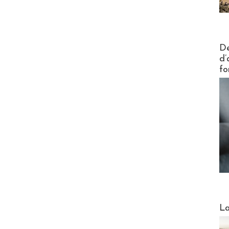
Actus V
De
d’
fo
Webinai
La