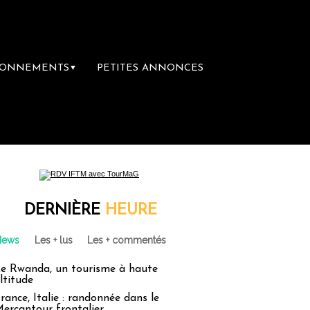
BONNEMENTS
PETITES ANNONCES
▼
emière librairie du voyage
Le groupe Saint
DERNIÈRE
HEURE
News
Les + lus
Les + commentés
e Rwanda, un tourisme à haute
ltitude
rance, Italie : randonnée dans le
ercantour frontalier