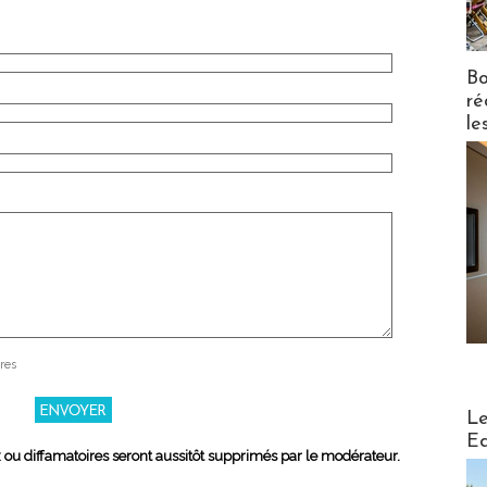
Bo
ré
le
res
Distribu
Le
Ed
x ou diffamatoires seront aussitôt supprimés par le modérateur.