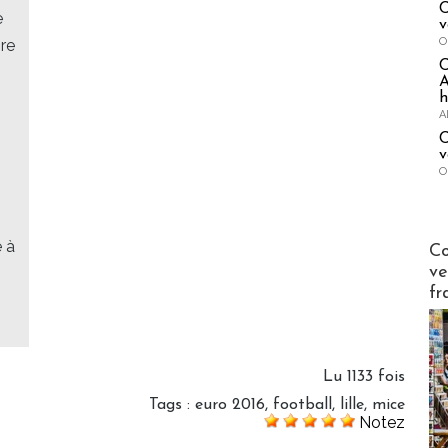
C
e
v
O
bre
A
h
A
C
v
O
Publi-n
e à
Co
ve
fr
Lu 1133 fois
Tags
:
euro 2016
,
football
,
lille
,
mice
Notez