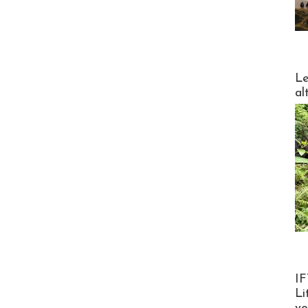
DESTI
Le
al
Product
IF
Li