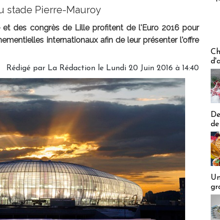
 au stade Pierre-Mauroy
 et des congrès de Lille profitent de l'Euro 2016 pour
ementielles internationaux afin de leur présenter l'offre
Les off
Ch
d'
Rédigé par
La Rédaction
le Lundi 20 Juin 2016 à 14:40
De
de
Un
gr