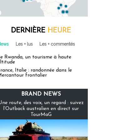
DERNIÈRE
HEURE
News
Les + lus
Les + commentés
e Rwanda, un tourisme à haute
ltitude
rance, Italie : randonnée dans le
ercantour frontalier
BRAND NEWS
Une route, des voix, un regard : suivez
l’Outback australien en direct sur
TourMaG