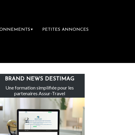
BONNEMENTS
PETITES ANNONCES
▼
Le groupe Sainte-Claire rachète Eden Tou
BRAND NEWS DESTIMAG
Une formation simplifiée pour les
partenaires Assur-Travel