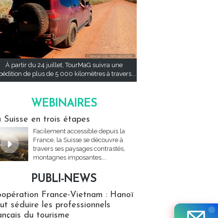
À partir du 24 juillet, TourMaG suivra une
pédition de plus de 5 000 kilomètres à travers...
WEBINAIRES
res
 Suisse en trois étapes
Facilement accessible depuis la
France, la Suisse se découvre à
travers ses paysages contrastés,
montagnes imposantes,...
PUBLI-NEWS
ews
opération France-Vietnam : Hanoï
ut séduire les professionnels
ançais du tourisme