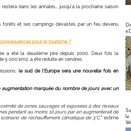
 restera dans les annales... jusqu'à la prochaine saison
AirMa
es forêts et ses campings dévastés, par un feu devenu
Dr
e
s conséquences pour le tourisme ?
ée a été la deuxième pire depuis 2000. Deux fois la
de 5 000 km2, a été réduite en cendres.
missions,
le sud de l'Europe sera une nouvelle fois en
ne augmentation marquée du nombre de jours avec un
oximité de zones sauvages et exposées à des niveaux
Cruise
Sa
êmes pendant au moins 10 jours par an augmenterait de
le
u scénario de réchauffement climatique de 3°C,
" estime
Wo