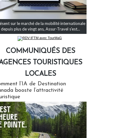
ésent sur le marché de la mobilité internationale
depuis plus de vingt ans, Assur-Travel s'est...
COMMUNIQUÉS DES
AGENCES TOURISTIQUES
LOCALES
qués des agences touristiques locales
mment l’IA de Destination
nada booste l’attractivité
uristique