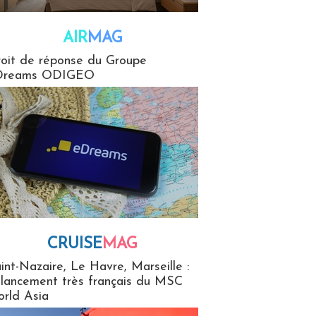
AIR
MAG
G
oit de réponse du Groupe
Dreams ODIGEO
CRUISE
MAG
MaG
int-Nazaire, Le Havre, Marseille :
 lancement très français du MSC
rld Asia