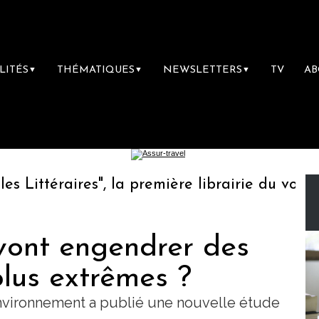
LITÉS
THÉMATIQUES
NEWSLETTERS
TV
A
▼
▼
▼
ittéraires", la première librairie du voyage
vont engendrer des
plus extrêmes ?
nvironnement a publié une nouvelle étude