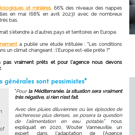
ologiques et minières,
66% des niveaux des nappes
lles en mai (68% en avril 2023) avec de nombreux
très bas.
t s'étendre à d'autres pays et territoires en Europe.
nnement
a publié une étude intitulée : "Les conditions
 un climat changeant : l'Europe est-elle prête ?"
s pas vraiment prêts et pour l'agence nous devons
.
s générales sont pessimistes"
"
Pour
la Méditerranée, la situation sera vraiment
très négative, si rien n'est fait.
Avec des pluies diluviennes ou les épisodes de
n
sécheresse plus denses, se posera la question
de l'alimentation en eau potable,
" nous
expliquait en 2020, Wouter Vanneuville, un
 of
expert dans l'adaptation de l'Agence