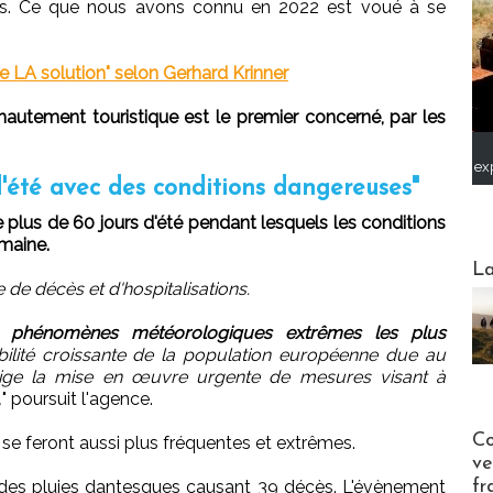
ses. Ce que nous avons connu en 2022 est voué à se
 de LA solution" selon Gerhard Krinner
autement touristique est le premier concerné, par les
ex
d'été avec des conditions dangereuses"
e plus de 60 jours d'été pendant lesquels les conditions
maine.
Webinai
La
 de décès et d'hospitalisations.
 phénomènes météorologiques extrêmes les plus
bilité croissante de la population européenne due au
 exige la mise en œuvre urgente de mesures visant à
,
" poursuit l'agence.
Publi-n
Co
s se feront aussi plus fréquentes et extrêmes.
ve
fr
it des pluies dantesques causant 39 décès. L'évènement