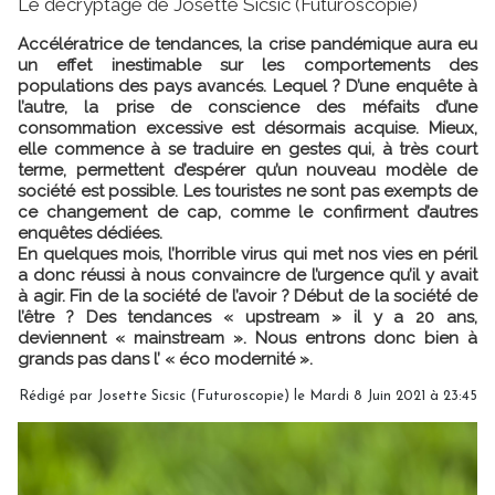
Le décryptage de Josette Sicsic (Futuroscopie)
Accélératrice de tendances, la crise pandémique aura eu
un effet inestimable sur les comportements des
populations des pays avancés. Lequel ? D’une enquête à
l’autre, la prise de conscience des méfaits d’une
consommation excessive est désormais acquise. Mieux,
elle commence à se traduire en gestes qui, à très court
terme, permettent d’espérer qu’un nouveau modèle de
société est possible. Les touristes ne sont pas exempts de
ce changement de cap, comme le confirment d’autres
enquêtes dédiées.
En quelques mois, l’horrible virus qui met nos vies en péril
a donc réussi à nous convaincre de l’urgence qu’il y avait
à agir. Fin de la société de l’avoir ? Début de la société de
l’être ? Des tendances « upstream » il y a 20 ans,
deviennent « mainstream ». Nous entrons donc bien à
grands pas dans l’ « éco modernité ».
Rédigé par
Josette Sicsic (Futuroscopie)
le Mardi 8 Juin 2021 à 23:45