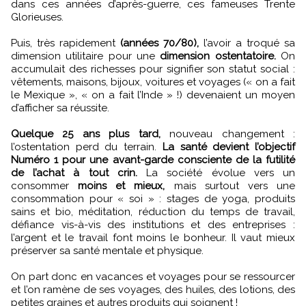
dans ces années d’après-guerre, ces fameuses Trente
Glorieuses.
Puis, très rapidement
(années 70/80),
l’avoir a troqué sa
dimension utilitaire pour une
dimension ostentatoire.
On
accumulait des richesses pour signifier son statut social :
vêtements, maisons, bijoux, voitures et voyages (« on a fait
le Mexique », « on a fait l’Inde » !) devenaient un moyen
d’afficher sa réussite.
Quelque 25 ans plus tard,
nouveau changement :
l’ostentation perd du terrain.
La santé devient l’objectif
Numéro 1 pour une avant-garde consciente de la futilité
de l’achat à tout crin.
La société évolue vers un
consommer
moins et mieux,
mais surtout vers une
consommation pour « soi » : stages de yoga, produits
sains et bio, méditation, réduction du temps de travail,
défiance vis-à-vis des institutions et des entreprises :
l’argent et le travail font moins le bonheur. Il vaut mieux
préserver sa santé mentale et physique.
On part donc en vacances et voyages pour se ressourcer
et l’on ramène de ses voyages, des huiles, des lotions, des
petites graines et autres produits qui soignent !