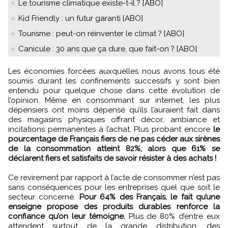
Le tourisme climatique existe-t-il ? [ABO]
Kid Friendly : un futur garanti [ABO]
Tourisme : peut-on réinventer le climat ? [ABO]
Canicule : 30 ans que ça dure, que fait-on ? [ABO]
Les économies forcées auxquelles nous avons tous été
soumis durant les confinements successifs y sont bien
entendu pour quelque chose dans cette évolution de
l’opinion. Même en consommant sur internet, les plus
dépensiers ont moins dépensé qu’ils l’auraient fait dans
des magasins physiques offrant décor, ambiance et
incitations permanentes à l’achat. Plus probant encore
le
pourcentage de Français fiers de ne pas céder aux sirènes
de la consommation atteint 82%, alors que 61% se
déclarent fiers et satisfaits de savoir résister à des achats !
Ce revirement par rapport à l’acte de consommer n’est pas
sans conséquences pour les entreprises quel que soit le
secteur concerné.
Pour 64% des Français, le fait qu’une
enseigne propose des produits durables renforce la
confiance qu’on leur témoigne.
Plus de 80% d’entre eux
attendent surtout de la grande distribution, des