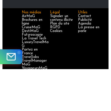
Nos médias
Légal
Utiles
AirMaG
Signaler un
Contact
Brochures en
contenu illicite
Publicité
ligne
Plan du site
Agenda
CruiseMaG
RGPD
La presse en
DestiMaG
Cookies
parle
Futuroscopie
La Travel Tech
LuxuryTravelMa
G
Partez en
France
TravelJobs
TravelManager
MaG
VoyageursMaG
Voyages
Responsables
Site certifié