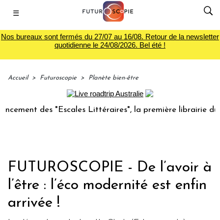
☰
Nos bureaux sont fermés du 27/07 au 16/08. Retour de la newsletter
quotidienne le 24/08/2026. Bel été !
Accueil
>
Futuroscopie
>
Planète bien-être
des "Escales Littéraires", la première librairie du voyage
FUTUROSCOPIE - De l’avoir à
l’être : l’éco modernité est enfin
arrivée !