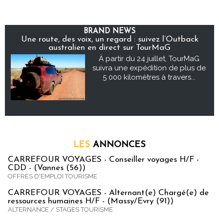
BRAND NEWS
Une route, des voix, un regard : suivez l’Outback
australien en direct sur TourMaG
À partir du 24 juillet, TourMaG
suivra une expédition de plus de
5 000 kilomètres à travers...
LES
ANNONCES
CARREFOUR VOYAGES - Conseiller voyages H/F -
CDD - (Vannes (56))
OFFRES D'EMPLOI TOURISME
CARREFOUR VOYAGES - Alternant(e) Chargé(e) de
ressources humaines H/F - (Massy/Evry (91))
ALTERNANCE / STAGES TOURISME