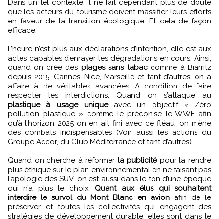
Dans un tel contexte, il ne fait cependant plus de doute
que les acteurs du tourisme doivent massifier leurs efforts
en faveur de la transition écologique. Et cela de façon
efficace.
L’heure n’est plus aux déclarations d’intention, elle est aux
actes capables d’enrayer les dégradations en cours. Ainsi,
quand on crée des
plages sans tabac
comme à Biarritz
depuis 2015, Cannes, Nice, Marseille et tant d’autres, on a
affaire à de véritables avancées. A condition de faire
respecter les interdictions. Quand on s’attaque au
plastique à usage unique
avec un objectif « Zéro
pollution plastique » comme le préconise le WWF afin
qu’à l’horizon 2025 on en ait fini avec ce fléau, on mène
des combats indispensables (Voir aussi les actions du
Groupe Accor, du Club Méditerranée et tant d’autres).
Quand on cherche à réformer
la publicité
pour la rendre
plus éthique sur le plan environnemental en ne faisant pas
l’apologie des SUV, on est aussi dans le ton d’une époque
qui n’a plus le choix.
Quant aux élus qui souhaitent
interdire le survol du Mont Blanc en avion
afin de le
préserver, et toutes les collectivités qui engagent des
stratégies de développement durable, elles sont dans le