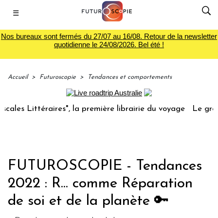
☰
Nos bureaux sont fermés du 27/07 au 16/08. Retour de la newsletter
quotidienne le 24/08/2026. Bel été !
Accueil
>
Futuroscopie
>
Tendances et comportements
ttéraires", la première librairie du voyage
Le groupe Sain
FUTUROSCOPIE - Tendances
2022 : R... comme Réparation
de soi et de la planète 🔑