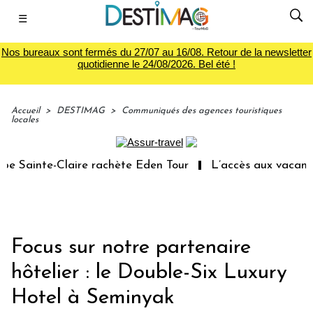
☰
Nos bureaux sont fermés du 27/07 au 16/08. Retour de la newsletter
quotidienne le 24/08/2026. Bel été !
Accueil
>
DESTIMAG
>
Communiqués des agences touristiques
locales
Sainte-Claire rachète Eden Tour
L’accès aux vacances :
Focus sur notre partenaire
hôtelier : le Double-Six Luxury
Hotel à Seminyak