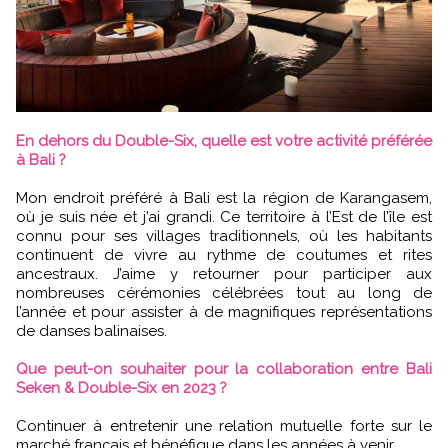
En dehors du Double-Six, quelle est votre activité préférée
à Bali ?
Mon endroit préféré à Bali est la région de Karangasem,
où je suis née et j’ai grandi. Ce territoire à l’Est de l’île est
connu pour ses villages traditionnels, où les habitants
continuent de vivre au rythme de coutumes et rites
ancestraux. J’aime y retourner pour participer aux
nombreuses cérémonies célébrées tout au long de
l’année et pour assister à de magnifiques représentations
de danses balinaises.
Que peut-on souhaiter pour la collaboration entre Bali
Seken & Double-Six en 2023 ?
Continuer à entretenir une relation mutuelle forte sur le
marché français et bénéfique dans les années à venir.