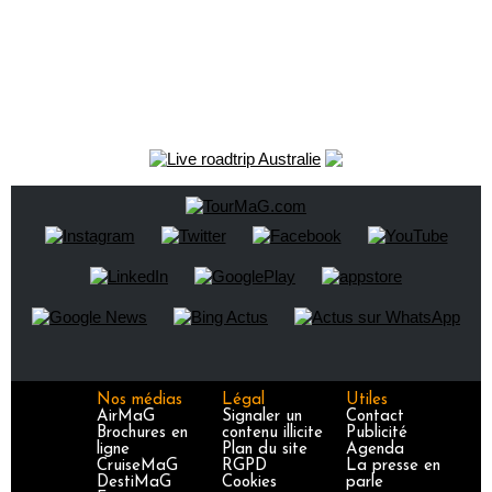
Nos médias
Légal
Utiles
AirMaG
Signaler un
Contact
Brochures en
contenu illicite
Publicité
ligne
Plan du site
Agenda
CruiseMaG
RGPD
La presse en
DestiMaG
Cookies
parle