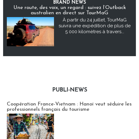
BRAND NEWS
Une route, des voix, un regard : suivez l’Outback
australien en direct sur TourMaG
À partir du 24 juillet, TourMaG
suivra une expédition de plus de
5 000 kilomètres à travers...
PUBLI-NEWS
Publi-news
Coopération France-Vietnam : Hanoï veut séduire les
professionnels français du tourisme