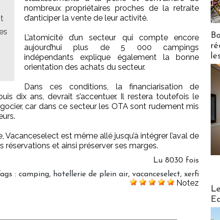
nombreux propriétaires proches de la retraite
d’anticiper la vente de leur activité.
t
es
Bo
L’atomicité d’un secteur qui compte encore
ré
aujourd’hui plus de 5 000 campings
le
indépendants explique également la bonne
orientation des achats du secteur.
Dans ces conditions, la financiarisation de
epuis dix ans, devrait s’accentuer. Il restera toutefois le
égocier, car dans ce secteur les OTA sont rudement mis
eurs.
, Vacanceselect est même allé jusqu’à intégrer l’aval de
les réservations et ainsi préserver ses marges.
Lu 8030 fois
Tags
:
camping
,
hotellerie de plein air
,
vacanceselect
,
xerfi
Notez
Distribu
Le
Ed