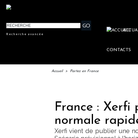
ACTUA
Recherche avancée
CONTACTS
Accueil
>
Partez en France
IFT
France : Xerfi 
normale rapid
Xerfi vient de publier une no