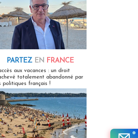
PARTEZ
EN
FRANCE
 en France
accès aux vacances : un droit
achevé totalement abandonné par
s politiques français !