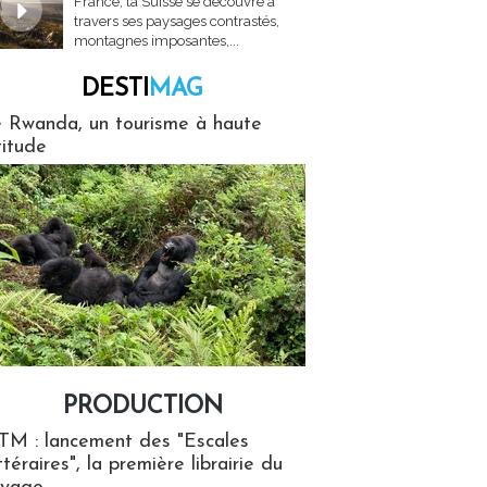
France, la Suisse se découvre à
travers ses paysages contrastés,
montagnes imposantes,...
DESTI
MAG
MAG
 Rwanda, un tourisme à haute
titude
PRODUCTION
ion
TM : lancement des "Escales
ttéraires", la première librairie du