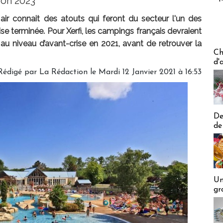
zon 2023"
in air connait des atouts qui feront du secteur l'un des
ise terminée. Pour Xerfi, les campings français devraient
au niveau d’avant-crise en 2021, avant de retrouver la
Les off
Ch
d'
Rédigé par
La Rédaction
le Mardi 12 Janvier 2021 à 16:53
De
de
Un
gr