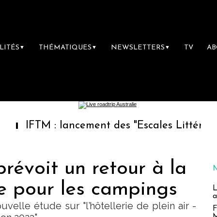
LITÉS
THÉMATIQUES
NEWSLETTERS
TV
A
▼
▼
▼
M : lancement des "Escales Littéraires", la p
prévoit un retour à la
e pour les campings
L
a
uvelle étude sur "l’hôtellerie de plein air -
F
M