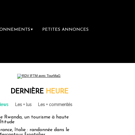
BONNEMENTS
PETITES ANNONCES
▼
remière librairie du voyage
Le groupe Sain
DERNIÈRE
HEURE
News
Les + lus
Les + commentés
e Rwanda, un tourisme à haute
ltitude
rance, Italie : randonnée dans le
ercantour frontalier