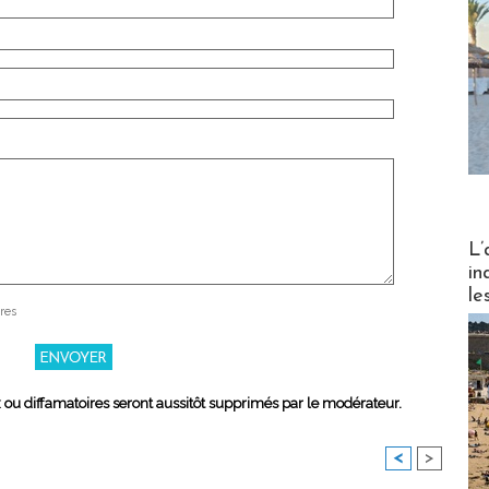
Partez
L’
in
le
res
x ou diffamatoires seront aussitôt supprimés par le modérateur.
<
>