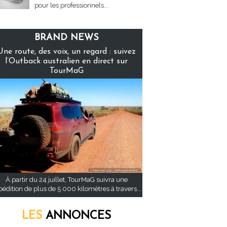
pour les professionnels...
BRAND NEWS
Une route, des voix, un regard : suivez
l’Outback australien en direct sur
TourMaG
À partir du 24 juillet, TourMaG suivra une
pédition de plus de 5 000 kilomètres à travers...
LES
ANNONCES