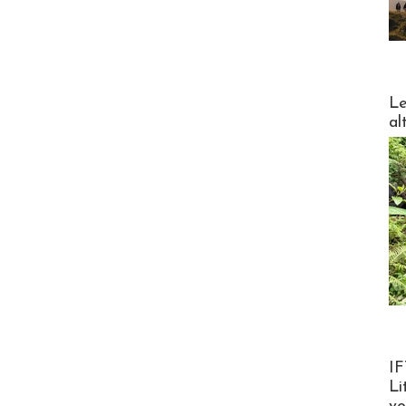
DESTI
Le
al
Product
IF
Li