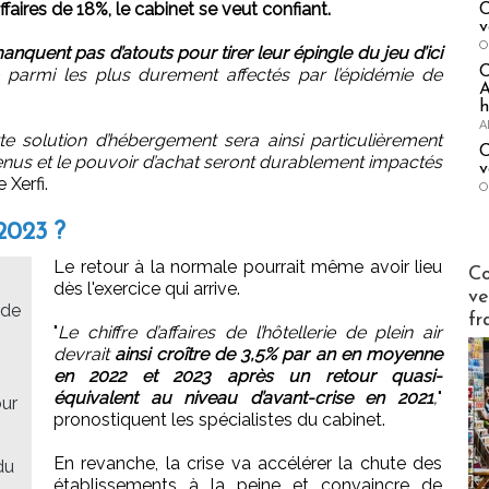
ffaires de 18%, le cabinet se veut confiant.
C
v
O
anquent pas d’atouts pour tirer leur épingle du jeu d’ici
parmi les plus durement affectés par l’épidémie de
A
h
A
te solution d’hébergement sera ainsi particulièrement
C
nus et le pouvoir d’achat seront durablement impactés
v
 Xerfi.
O
2023 ?
Le retour à la normale pourrait même avoir lieu
Publi-n
Co
dès l'exercice qui arrive.
ve
 de
fr
"
Le chiffre d’affaires de l’hôtellerie de plein air
devrait
ainsi croître de 3,5% par an en moyenne
en 2022 et 2023 après un retour quasi-
équivalent au niveau d’avant-crise en 2021
,
"
our
pronostiquent les spécialistes du cabinet.
En revanche, la crise va accélérer la chute des
du
établissements à la peine et convaincre de