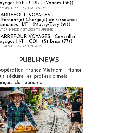
oyages H/F - CDD - (Vannes (56))
FFRES D'EMPLOI TOURISME
CARREFOUR VOYAGES -
lternant(e) Chargé(e) de ressources
umaines H/F - (Massy/Evry (91))
LTERNANCE / STAGES TOURISME
ARREFOUR VOYAGES - Conseiller
oyages H/F - CDI - (St Brice (77))
FFRES D'EMPLOI TOURISME
PUBLI-NEWS
ews
opération France-Vietnam : Hanoï
ut séduire les professionnels
ançais du tourisme