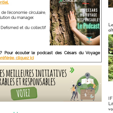
ntiel.
 de l’économie circulaire,
lution du manager.
DESTI
Le
 Defismed et du collectif
al
r ? Pour écouter le podcast des Césars du Voyage
éférée, cliquez ici
Product
IF
Li
v