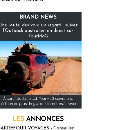
BRAND NEWS
Une route, des voix, un regard : suivez
l’Outback australien en direct sur
TourMaG
À partir du 24 juillet, TourMaG suivra une
pédition de plus de 5 000 kilomètres à travers...
LES
ANNONCES
ARREFOUR VOYAGES - Conseiller