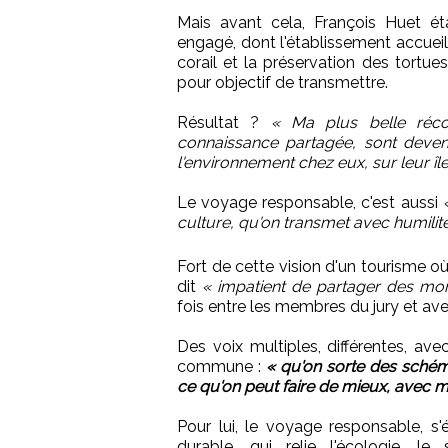
Mais avant cela, François Huet étai
engagé, dont l'établissement accuei
corail et la préservation des tortue
pour objectif de transmettre.
Résultat ?
« Ma plus belle réco
connaissance partagée, sont devenu
l'environnement chez eux, sur leur îl
Le voyage responsable, c'est aussi
culture, qu'on transmet avec humilité
Fort de cette vision d'un tourisme o
dit
« impatient de partager des mo
fois entre les membres du jury et ave
Des voix multiples, différentes, ave
commune :
« qu'on sorte des schéma
ce qu'on peut faire de mieux, avec 
Pour lui, le voyage responsable, s'
durable, qui relie l'écologie, l