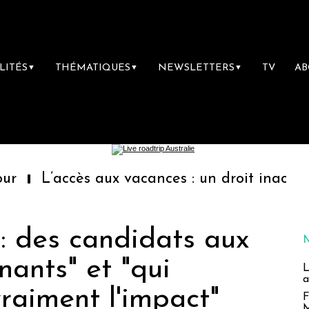
LITÉS
THÉMATIQUES
NEWSLETTERS
TV
A
▼
▼
▼
ccès aux vacances : un droit inachevé totale
: des candidats aux
nants" et "qui
L
a
raiment l'impact"
F
M