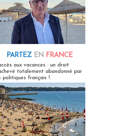
PARTEZ
EN
FRANCE
 en France
accès aux vacances : un droit
achevé totalement abandonné par
s politiques français !