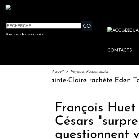
ACTUA
Recherche avancée
CONTACTS
Accueil
>
Voyages Responsables
oupe Sainte-Claire rachète Eden Tour
L’a
François Huet 
Césars "surpre
questionnent v