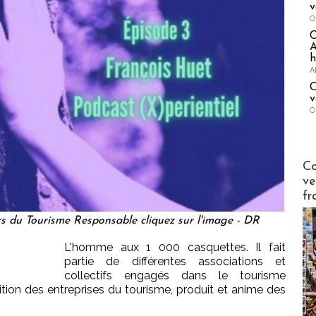
v
O
A
h
A
C
v
O
Publi-n
Co
ve
fr
rs du Tourisme Responsable cliquez sur l'image - DR
L'homme aux 1 000 casquettes. Il fait
partie de différentes associations et
collectifs engagés dans le tourisme
sition des entreprises du tourisme, produit et anime des