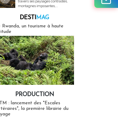
travers ses paysages contrastés,
montagnes imposantes,...
DESTI
MAG
MAG
 Rwanda, un tourisme à haute
titude
PRODUCTION
ion
TM : lancement des "Escales
ttéraires", la première librairie du
oyage