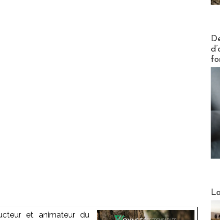
Actus V
De
d’
fo
Webinai
La
ducteur et animateur du