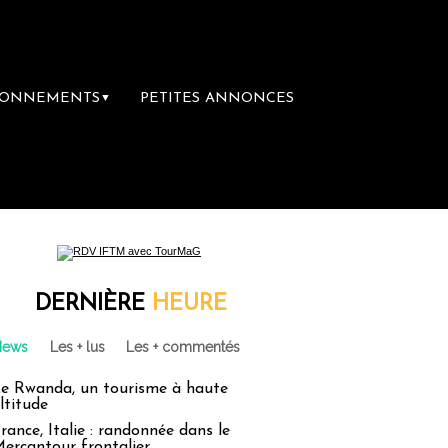
BONNEMENTS
PETITES ANNONCES
▼
ment abandonné par les politiques français !
DERNIÈRE
HEURE
News
Les + lus
Les + commentés
e Rwanda, un tourisme à haute
ltitude
rance, Italie : randonnée dans le
ercantour frontalier