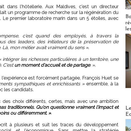
t dans l'hôtellerie. Aux Maldives, c'est un directeur
llait un programme de recherche sur la régénération du
Bo
s. Le premier laboratoire marin dans un 5 étoiles, avec
ré
le
mpense, c'est quand des employés, à travers la
s des leaders, des initiateurs de la préservation de
e. Là, mon métier avait vraiment du sens »
.
« intégrer les richesses particulières à un territoire, une
. C'est
un moment d'accueil et de partage
. »
.
ù l'expérience est forcément partagée, François Huet se
ments sympathiques et enrichissants »
ensemble, à la
c les candidats.
c des choix différents, certes, mais avec une ambition
Distribu
s traditionnels. Qu'on questionne vraiment l'impact et
Le
moins ou différemment. »
.
Ed
écrit à plusieurs et suit les traces du développement
e social et l'économique. Sans mettre la stratégie