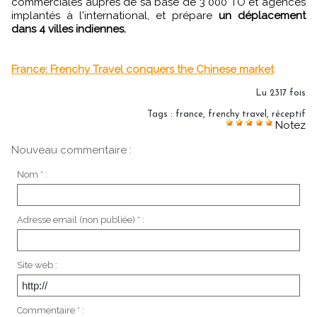
commerciales auprès de sa base de 3 000 TO et agences
implantés à l'international, et prépare
un déplacement
dans 4 villes indiennes.
France: Frenchy Travel conquers the Chinese market
Lu 2317 fois
Tags
:
france
,
frenchy travel
,
réceptif
Notez
Nouveau commentaire :
Nom * :
Adresse email (non publiée) * :
Site web :
Commentaire * :