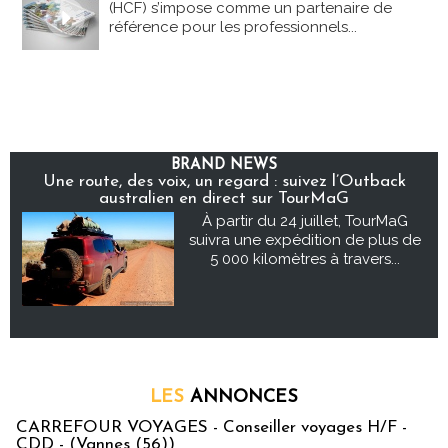
(HCF) s’impose comme un partenaire de
référence pour les professionnels...
BRAND NEWS
Une route, des voix, un regard : suivez l’Outback
australien en direct sur TourMaG
À partir du 24 juillet, TourMaG
suivra une expédition de plus de
5 000 kilomètres à travers...
LES
ANNONCES
CARREFOUR VOYAGES - Conseiller voyages H/F -
CDD - (Vannes (56))