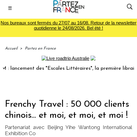
☰
Nos bureaux sont fermés du 27/07 au 16/08. Retour de la newsletter
quotidienne le 24/08/2026. Bel été !
Accueil
>
Partez en France
ancement des "Escales Littéraires", la première librairie du
Frenchy Travel : 50 000 clients
chinois... et moi, et moi, et moi !
Partenariat avec Beijing Yihe Wantong International
Exhibition Co