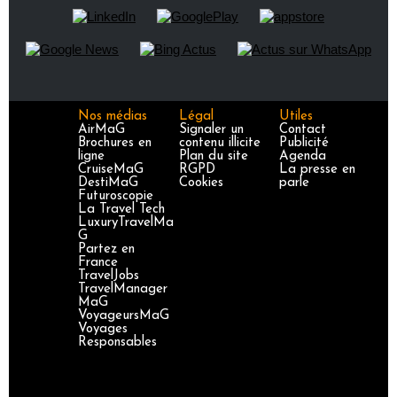
Nos médias
Légal
Utiles
AirMaG
Signaler un
Contact
Brochures en
contenu illicite
Publicité
ligne
Plan du site
Agenda
CruiseMaG
RGPD
La presse en
DestiMaG
Cookies
parle
Futuroscopie
La Travel Tech
LuxuryTravelMa
G
Partez en
France
TravelJobs
TravelManager
MaG
VoyageursMaG
Voyages
Responsables