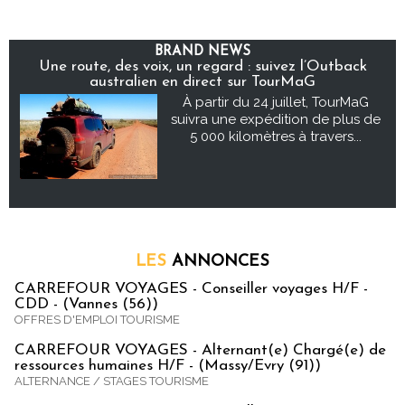
BRAND NEWS
Une route, des voix, un regard : suivez l’Outback
australien en direct sur TourMaG
À partir du 24 juillet, TourMaG
suivra une expédition de plus de
5 000 kilomètres à travers...
LES
ANNONCES
CARREFOUR VOYAGES - Conseiller voyages H/F -
CDD - (Vannes (56))
OFFRES D'EMPLOI TOURISME
CARREFOUR VOYAGES - Alternant(e) Chargé(e) de
ressources humaines H/F - (Massy/Evry (91))
ALTERNANCE / STAGES TOURISME