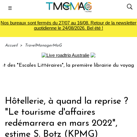
☰
Nos bureaux sont fermés du 27/07 au 16/08. Retour de la newsletter
quotidienne le 24/08/2026. Bel été !
Accueil
>
TravelManagerMaG
es Littéraires", la première librairie du voyage
Le grou
Hôtellerie, à quand la reprise ?
"Le tourisme d'affaires
redémarrera en mars 2022",
estime S. Botz (KPMG)