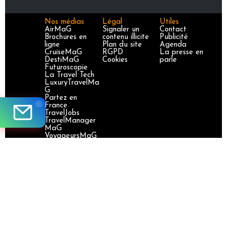
Nos médias
Légal
Utiles
AirMaG
Signaler un
Contact
Brochures en
contenu illicite
Publicité
ligne
Plan du site
Agenda
CruiseMaG
RGPD
La presse en
DestiMaG
Cookies
parle
Futuroscopie
La Travel Tech
LuxuryTravelMa
G
Partez en
France
TravelJobs
TravelManager
MaG
VoyageursMaG
Voyages
Responsables
Site certifié