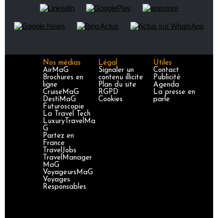
Nos médias
Légal
Utiles
AirMaG
Signaler un
Contact
Brochures en
contenu illicite
Publicité
ligne
Plan du site
Agenda
CruiseMaG
RGPD
La presse en
DestiMaG
Cookies
parle
Futuroscopie
La Travel Tech
LuxuryTravelMa
G
Partez en
France
TravelJobs
TravelManager
MaG
VoyageursMaG
Voyages
Responsables