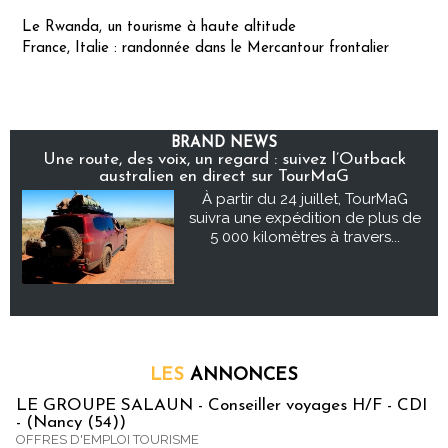
Le Rwanda, un tourisme à haute altitude
France, Italie : randonnée dans le Mercantour frontalier
BRAND NEWS
Une route, des voix, un regard : suivez l’Outback
australien en direct sur TourMaG
À partir du 24 juillet, TourMaG
suivra une expédition de plus de
5 000 kilomètres à travers...
LES
ANNONCES
LE GROUPE SALAUN - Conseiller voyages H/F - CDI
- (Nancy (54))
OFFRES D'EMPLOI TOURISME