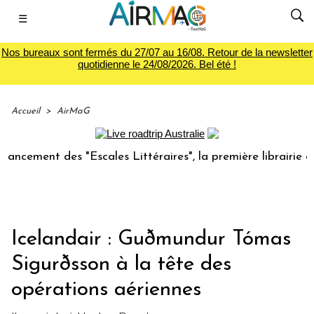
☰
Nos bureaux sont fermés du 27/07 au 16/08. Retour de la newsletter
quotidienne le 24/08/2026. Bel été !
Accueil
>
AirMaG
ment des "Escales Littéraires", la première librairie du vo
Icelandair : Guðmundur Tómas
Sigurðsson à la tête des
opérations aériennes