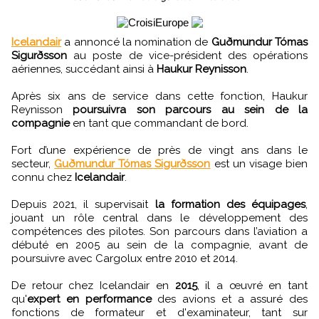
Icelandair
a annoncé la nomination de
Guðmundur Tómas
Sigurðsson
au poste de vice-président des opérations
aériennes, succédant ainsi à
Haukur Reynisson
.
Après six ans de service dans cette fonction, Haukur
Reynisson
poursuivra son parcours au sein de la
compagnie
en tant que commandant de bord.
Fort d’une expérience de près de vingt ans dans le
secteur,
Guðmundur Tómas Sigurðsson
est un visage bien
connu chez
Icelandair
.
Depuis 2021, il supervisait
la formation des équipages
,
jouant un rôle central dans le développement des
compétences des pilotes. Son parcours dans l’aviation a
débuté en 2005 au sein de la compagnie, avant de
poursuivre avec Cargolux entre 2010 et 2014.
De retour chez Icelandair en
2015
, il a œuvré en tant
qu'
expert en performance
des avions et a assuré des
fonctions de formateur et d'examinateur, tant sur