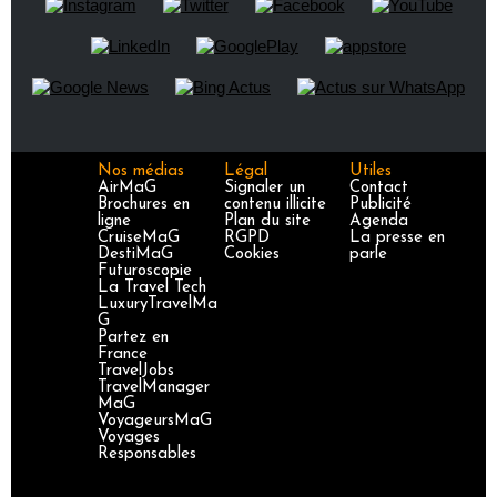
Nos médias
Légal
Utiles
AirMaG
Signaler un
Contact
Brochures en
contenu illicite
Publicité
ligne
Plan du site
Agenda
CruiseMaG
RGPD
La presse en
DestiMaG
Cookies
parle
Futuroscopie
La Travel Tech
LuxuryTravelMa
G
Partez en
France
TravelJobs
TravelManager
MaG
VoyageursMaG
Voyages
Responsables