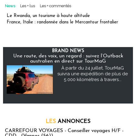
News
Les + lus
Les + commentés
Le Rwanda, un tourisme à haute altitude
France, Italie : randonnée dans le Mercantour frontalier
BRAND NEWS
Une route, des voix, un regard : suivez l’Outback
australien en direct sur TourMaG
À partir du 24 juillet, TourMaG
suivra une expédition de plus de
5 000 kilomètres à travers...
LES
ANNONCES
CARREFOUR VOYAGES - Conseiller voyages H/F -
CDD - (Vannes (56))