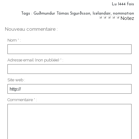
Lu 1444 fois
Tags
:
Guðmundur Tómas Sigurðsson
,
Icelandair
,
nomination
Notez
Nouveau commentaire :
Nom * :
Adresse email (non publiée) * :
Site web :
Commentaire * :