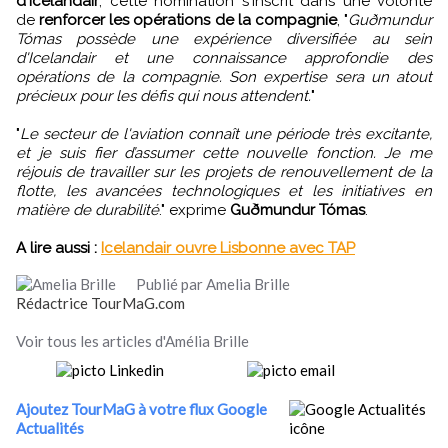
d'Icelandair
, cette nomination s'inscrit dans une volonté
de
renforcer les opérations de la compagnie
, "
Guðmundur
Tómas possède une expérience diversifiée au sein
d'Icelandair et une connaissance approfondie des
opérations de la compagnie. Son expertise sera un atout
précieux pour les défis qui nous attendent.
"
"
Le secteur de l'aviation connaît une période très excitante,
et je suis fier d’assumer cette nouvelle fonction. Je me
réjouis de travailler sur les projets de renouvellement de la
flotte, les avancées technologiques et les initiatives en
matière de durabilité
." exprime
Guðmundur Tómas
.
A lire aussi :
Icelandair ouvre Lisbonne avec TAP
Publié par Amelia Brille
Rédactrice TourMaG.com
Voir tous les articles d'Amélia Brille
Ajoutez TourMaG à votre flux Google
Actualités