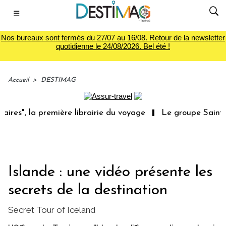
☰
Nos bureaux sont fermés du 27/07 au 16/08. Retour de la newsletter
quotidienne le 24/08/2026. Bel été !
Accueil
>
DESTIMAG
res", la première librairie du voyage
Le groupe Sainte-
Islande : une vidéo présente les
secrets de la destination
Secret Tour of Iceland