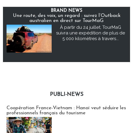
BRAND NEWS
Une route, des voix, un regard : suivez l’Outback
australien en direct sur TourMaG
À partir du 24 juillet, TourMaG
suivra une expédition de plus de
5 000 kilomètres à travers...
PUBLI-NEWS
Publi-news
Coopération France-Vietnam : Hanoï veut séduire les
professionnels français du tourisme