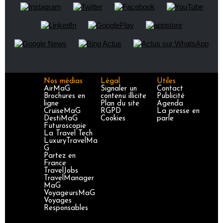
Nos médias
Légal
Utiles
AirMaG
Signaler un
Contact
Brochures en
contenu illicite
Publicité
ligne
Plan du site
Agenda
CruiseMaG
RGPD
La presse en
DestiMaG
Cookies
parle
Futuroscopie
La Travel Tech
LuxuryTravelMa
G
Partez en
France
TravelJobs
TravelManager
MaG
VoyageursMaG
Voyages
Responsables