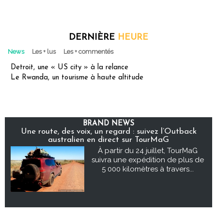
DERNIÈRE
HEURE
News
Les + lus
Les + commentés
Detroit, une « US city » à la relance
Le Rwanda, un tourisme à haute altitude
BRAND NEWS
Une route, des voix, un regard : suivez l’Outback
australien en direct sur TourMaG
À partir du 24 juillet, TourMaG
suivra une expédition de plus de
5 000 kilomètres à travers...