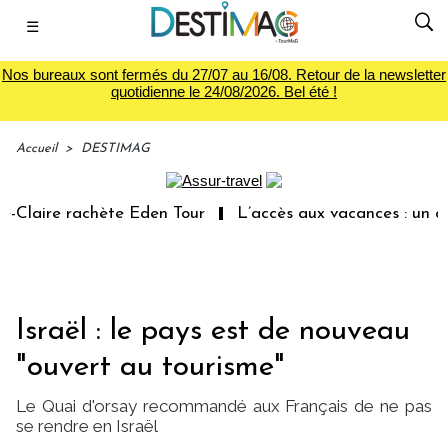
☰
Nos bureaux sont fermés du 27/07 au 16/08. Retour de la newsletter
quotidienne le 24/08/2026. Bel été !
Accueil
>
DESTIMAG
laire rachète Eden Tour
L’accès aux vacances : un droi
Israël : le pays est de nouveau
"ouvert au tourisme"
Le Quai d'orsay recommandé aux Français de ne pas
se rendre en Israël