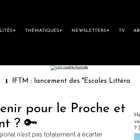
LITÉS
THÉMATIQUES
NEWSLETTERS
TV
A
▼
▼
▼
: lancement des "Escales Littéraires", la pre
venir pour le Proche et
CLUB 
Hé
nt ? 🔑
vo
? 
onal n'est pas totalement à écarter