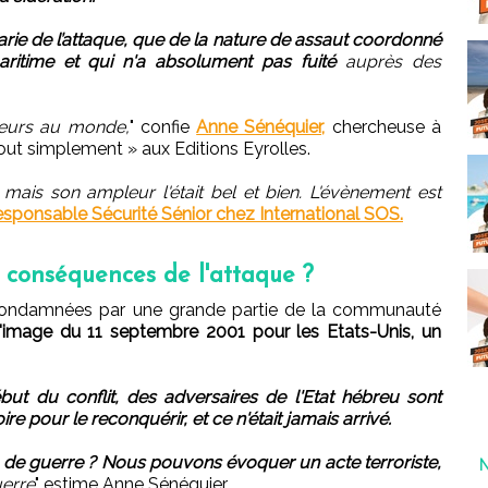
barie de l’attaque, que de la nature de assaut coordonné
aritime et qui n'a absolument pas fuité
auprès des
leurs au monde,
" confie
Anne Sénéquier,
chercheuse à
tout simplement » aux Editions Eyrolles.
e, mais son ampleur l'était bel et bien. L'évènement est
esponsable Sécurité Sénior chez International SOS.
es conséquences de l'attaque ?
condamnées par une grande partie de la communauté
l'image du 11 septembre 2001 pour les Etats-Unis, un
but du conflit, des adversaires de l'Etat hébreu sont
re pour le reconquérir, et ce n'était jamais arrivé.
e de guerre ? Nous pouvons évoquer un acte terroriste,
uerre
" estime Anne Sénéquier.