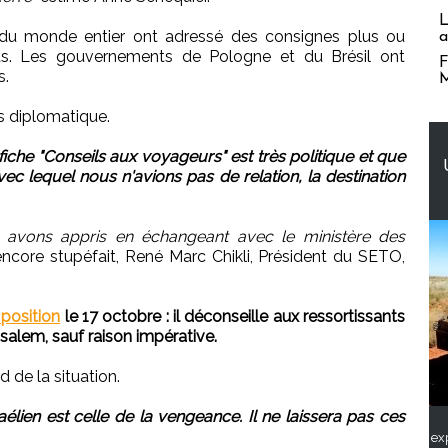
L
 du monde entier ont adressé des consignes plus ou
a
ants. Les gouvernements de Pologne et du Brésil ont
F
s.
M
s diplomatique.
che "Conseils aux voyageurs" est très politique et que
vec lequel nous n'avions pas de relation, la destination
s avons appris en échangeant avec le ministère des
encore stupéfait, René Marc Chikli, Président du SETO,
 position
le 17 octobre : il déconseille aux ressortissants
usalem, sauf raison impérative.
d de la situation.
lien est celle de la vengeance. Il ne laissera pas ces
ex