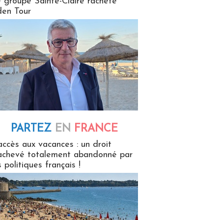
 groupe Sainte-Claire rachète
en Tour
PARTEZ
EN
FRANCE
 en France
accès aux vacances : un droit
achevé totalement abandonné par
s politiques français !