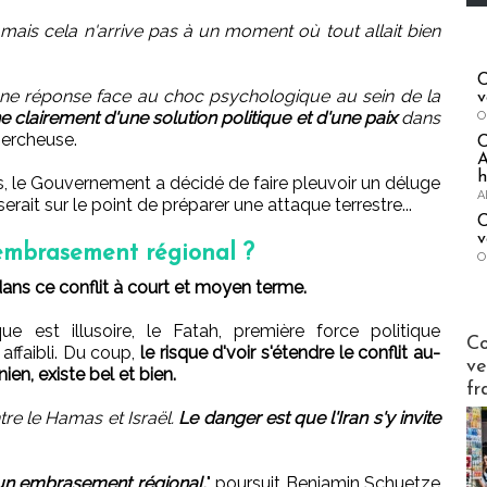
 mais cela n'arrive pas à un moment où tout allait bien
C
e réponse face au choc psychologique au sein de la
v
 clairement d'une solution politique et d'une paix
dans
O
hercheuse.
A
h
s, le Gouvernement a décidé de faire pleuvoir un déluge
A
ait sur le point de préparer une attaque terrestre...
C
v
n embrasement régional ?
O
dans ce conflit à court et moyen terme.
e est illusoire, le Fatah, première force politique
Publi-n
Co
 affaibli. Du coup,
le risque d'voir s'étendre le conflit au-
ve
ien, existe bel et bien.
fr
re le Hamas et Israël.
Le danger est que l'Iran s'y invite
d'un embrasement régional,
" poursuit Benjamin Schuetze