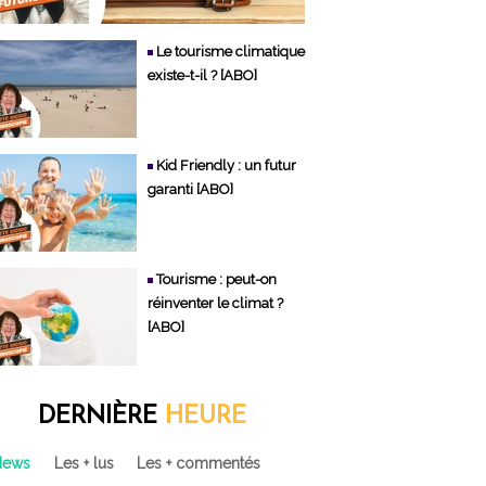
Le tourisme climatique
existe-t-il ? [ABO]
Kid Friendly : un futur
garanti [ABO]
Tourisme : peut-on
réinventer le climat ?
[ABO]
DERNIÈRE
HEURE
News
Les + lus
Les + commentés