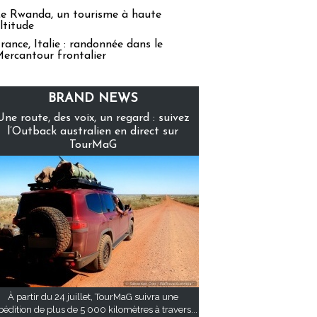
e Rwanda, un tourisme à haute
ltitude
rance, Italie : randonnée dans le
ercantour frontalier
BRAND NEWS
Une route, des voix, un regard : suivez
l’Outback australien en direct sur
TourMaG
À partir du 24 juillet, TourMaG suivra une
pédition de plus de 5 000 kilomètres à travers...