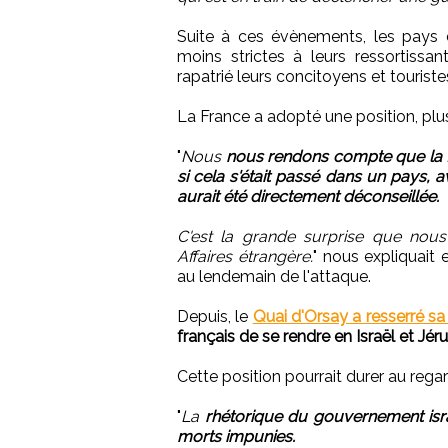
Suite à ces évènements, les pays
moins strictes à leurs ressortiss
rapatrié leurs concitoyens et touriste
La France a adopté une position, plu
"
Nous
nous rendons compte que la fi
si cela s'était passé dans un pays, a
aurait été directement déconseillée.
C'est la grande surprise que nou
Affaires étrangère.
" nous expliquait 
au lendemain de l'attaque.
Depuis, le
Quai d'Orsay a resserré sa
français de se rendre en Israël et Jér
Cette position pourrait durer au regar
"
La
rhétorique du gouvernement israé
morts impunies.