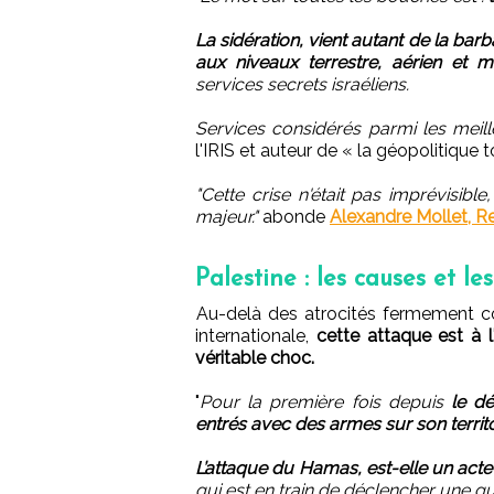
La sidération, vient autant de la bar
aux niveaux terrestre, aérien et m
services secrets israéliens.
Services considérés parmi les meil
l'IRIS et auteur de « la géopolitique 
"Cette crise n'était pas imprévisibl
majeur."
abonde
Alexandre Mollet, R
Palestine : les causes et l
Au-delà des atrocités fermement 
internationale,
cette attaque est à 
véritable choc.
"
Pour la première fois depuis
le dé
entrés avec des armes sur son territoi
L’attaque du Hamas, est-elle un act
qui est en train de déclencher une g