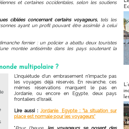
Le
liennes et certaines occidentales, selon les soutiens
Ed
ques ciblées concernant certains voyageurs,
tels les
rsonnes ayant un profil pouvant être assimilé à celui
dimanche fernier : un policier a abattu deux touristes
e d'une montée antisémite dans les pays soutenant la
monde multipolaire ?
L'inquiétude d'un embrasement n'impacte pas
les voyages déjà réservés. En revanche, ces
Partez
L’
mêmes réservations marquent le pas en
in
de
Jordanie, ou encore en Egypte, deux pays
le
frontaliers d'Israël.
e
Lire aussi :
Jordanie, Egypte : "la situation sur
place est normale pour les voyageurs"
s
"
Pour l'heure,
les voyageurs se posent des