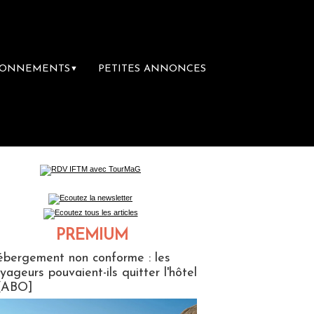
BONNEMENTS
PETITES ANNONCES
▼
mière librairie du voyage
Le groupe Saint
PREMIUM
ABONNES
bergement non conforme : les
yageurs pouvaient-ils quitter l'hôtel
[ABO]