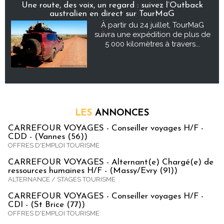
Une route, des voix, un regard : suivez l’Outback
australien en direct sur TourMaG
À partir du 24 juillet, TourMaG
suivra une expédition de plus de
5 000 kilomètres à travers...
LES
ANNONCES
CARREFOUR VOYAGES - Conseiller voyages H/F -
CDD - (Vannes (56))
OFFRES D'EMPLOI TOURISME
CARREFOUR VOYAGES - Alternant(e) Chargé(e) de
ressources humaines H/F - (Massy/Evry (91))
ALTERNANCE / STAGES TOURISME
CARREFOUR VOYAGES - Conseiller voyages H/F -
CDI - (St Brice (77))
OFFRES D'EMPLOI TOURISME