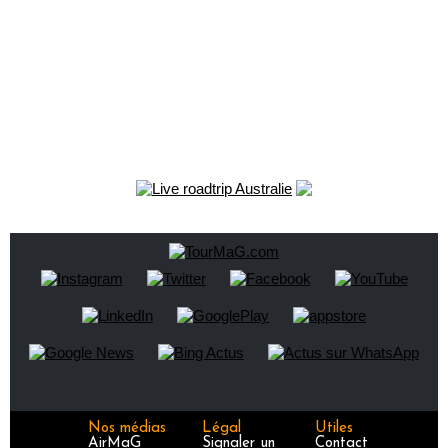
Nos médias
Légal
Utiles
AirMaG
Signaler un
Contact