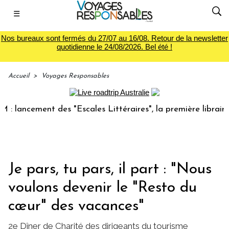
☰
Nos bureaux sont fermés du 27/07 au 16/08. Retour de la newsletter
quotidienne le 24/08/2026. Bel été !
Accueil
>
Voyages Responsables
cement des "Escales Littéraires", la première librairie du 
Je pars, tu pars, il part : "Nous
voulons devenir le "Resto du
cœur" des vacances"
2e Dîner de Charité des dirigeants du tourisme