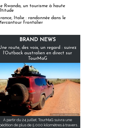
e Rwanda, un tourisme à haute
ltitude
rance, Italie : randonnée dans le
ercantour frontalier
BRAND NEWS
Une route, des voix, un regard : suivez
l’Outback australien en direct sur
TourMaG
À partir du 24 juillet, TourMaG suivra une
pédition de plus de 5 000 kilomètres à travers...