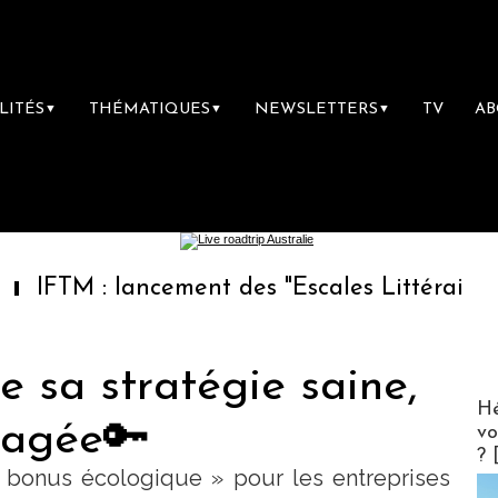
LITÉS
THÉMATIQUES
NEWSLETTERS
TV
A
▼
▼
▼
ancement des "Escales Littéraires", la premiè
e sa stratégie saine,
CLUB 
Hé
gagée🔑
vo
? 
 bonus écologique » pour les entreprises