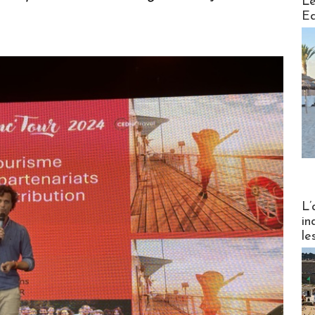
Le
Ed
Partez
L’
in
le