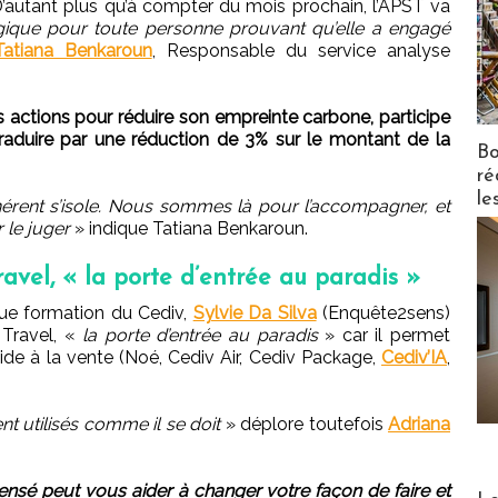
 D’autant plus qu’à compter du mois prochain, l’APST va
ique pour toute personne prouvant qu’elle a engagé
Tatiana Benkaroun
, Responsable du service analyse
 des actions pour réduire son empreinte carbone, participe
raduire par une réduction de 3% sur le montant de la
Bo
ré
le
érent s’isole. Nous sommes là pour l’accompagner, et
 le juger
» indique Tatiana Benkaroun.
avel, « la porte d’entrée au paradis »
ique formation du Cediv,
Sylvie Da Silva
(Enquête2sens)
 Travel, «
la porte d’entrée au paradis
» car il permet
aide à la vente (Noé, Cediv Air, Cediv Package,
Cediv’IA
,
nt utilisés comme il se doit
» déplore toutefois
Adriana
 pensé peut vous aider à changer votre façon de faire et
Distribu