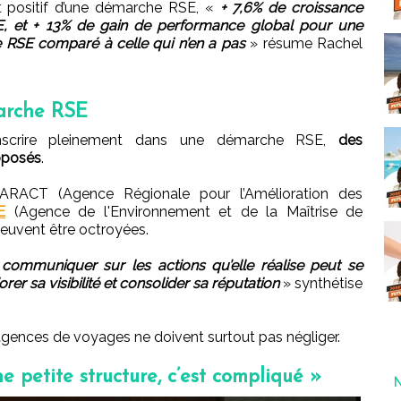
t positif d’une démarche RSE, «
+ 7,6% de croissance
SE, et + 13% de gain de performance global pour une
 RSE comparé à celle qui n’en a pas
» résume Rachel
marche RSE
’inscrire pleinement dans une démarche RSE,
des
oposés
.
’ARACT (Agence Régionale pour l’Amélioration des
E
(Agence de l'Environnement et de la Maîtrise de
peuvent être octroyées.
 communiquer sur les actions qu’elle réalise peut se
rer sa visibilité et consolider sa réputation
» synthétise
 agences de voyages ne doivent surtout pas négliger.
 petite structure, c’est compliqué »