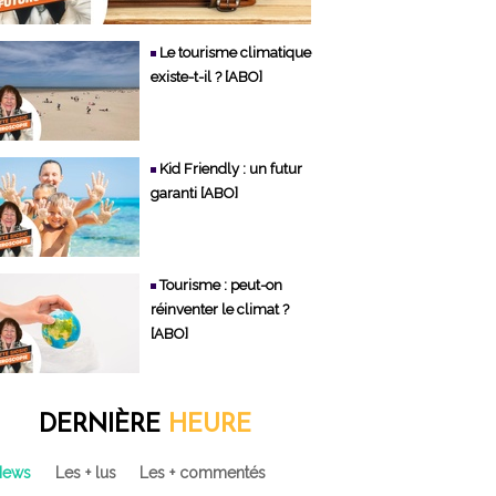
Le tourisme climatique
existe-t-il ? [ABO]
Kid Friendly : un futur
garanti [ABO]
Tourisme : peut-on
réinventer le climat ?
[ABO]
DERNIÈRE
HEURE
News
Les + lus
Les + commentés