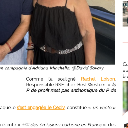
Futuros
Ca
 en compagnie d'Adriana Minchella. @David Savary
ob
bi
Comme l’a souligné
Rachel Loison
,
Responsable RSE chez Best Western, «
le
P de profit n’est pas antinomique du P de
laquelle
s’est engagée le Cediv,
constitue «
un vecteur
présente «
11% des émissions carbone en France
», des