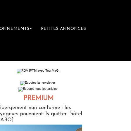
BONNEMENTS
PETITES ANNONCES
▼
re librairie du voyage
Le groupe Sainte-Cl
PREMIUM
ABONNES
bergement non conforme : les
yageurs pouvaient-ils quitter l'hôtel
[ABO]