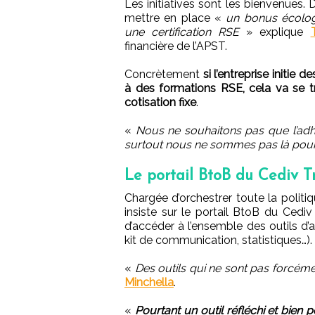
Les initiatives sont les bienvenues.
mettre en place «
un bonus écolog
une certification RSE
» explique
financière de l’APST.
Concrètement
si l’entreprise initie
à des formations RSE, cela va se t
cotisation fixe
.
«
Nous ne souhaitons pas que l’adh
surtout nous ne sommes pas là pour
Le portail BtoB du Cediv Tr
Chargée d’orchestrer toute la polit
insiste sur le portail BtoB du Cediv
d’accéder à l’ensemble des outils d’
kit de communication, statistiques…).
«
Des outils qui ne sont pas forcéme
Minchella
.
«
Pourtant un outil réfléchi et bien