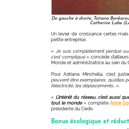
De gauche à droite, Tatiana Benkarou
Catherine Labe (L
Un levier de croissance certes mais 
petite entreprise.
«
Je suis complètement perdue sur c
c’est compliqué
» concède d’ailleurs
Monde et administratrice au sein du 
Pour Adriana Minchella, c’est jus
peuvent être exemplaires, qu’elles peu
l’électricité, les déplacements…
».
«
L’intérêt du réseau, c’est aussi q
tout le monde
» complète
Anne-Sop
présidente du Cediv.
Bonus écologique et réduct