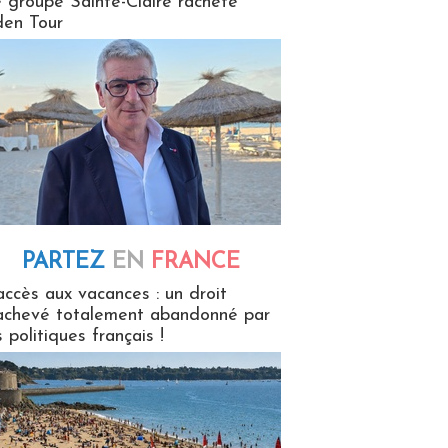
 groupe Sainte-Claire rachète
en Tour
PARTEZ
EN
FRANCE
 en France
accès aux vacances : un droit
achevé totalement abandonné par
s politiques français !