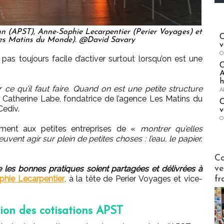
n (APST), Anne-Sophie Lecarpentier (Perier Voyages) et
C
es Matins du Monde). @David Savary
v
O
pas toujours facile d’activer surtout lorsqu’on est une
A
h
e qu’il faut faire. Quand on est une petite structure
A
 Catherine Labe, fondatrice de l’agence Les Matins du
C
Cediv.
v
O
tement aux petites entreprises de «
montrer qu’elles
vent agir sur plein de petites choses : l’eau, le papier,
Publi-n
Co
ve
ue les bonnes pratiques soient partagées et délivrées à
hie Lecarpentier
, à la tête de Perier Voyages et vice-
fr
ion des cotisations APST