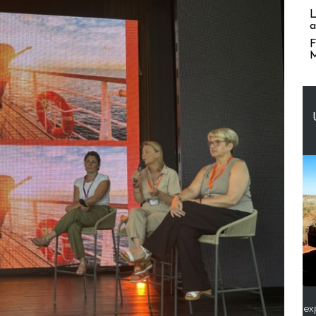
L
a
F
M
ex