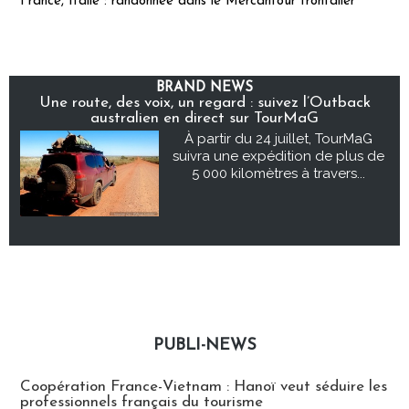
France, Italie : randonnée dans le Mercantour frontalier
BRAND NEWS
Une route, des voix, un regard : suivez l’Outback
australien en direct sur TourMaG
À partir du 24 juillet, TourMaG
suivra une expédition de plus de
5 000 kilomètres à travers...
PUBLI-NEWS
Publi-news
Coopération France-Vietnam : Hanoï veut séduire les
professionnels français du tourisme