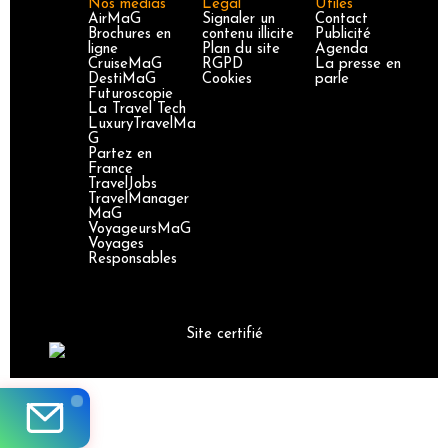
Nos médias
Légal
Utiles
AirMaG
Signaler un
Contact
Brochures en
contenu illicite
Publicité
ligne
Plan du site
Agenda
CruiseMaG
RGPD
La presse en
DestiMaG
Cookies
parle
Futuroscopie
La Travel Tech
LuxuryTravelMa
G
Partez en
France
TravelJobs
TravelManager
MaG
VoyageursMaG
Voyages
Responsables
Site certifié