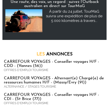
Une route, des voix, un regard : suivez l’Outback
australien en direct sur TourMaG
À partir du 24 juillet, TourMaG
suivra une expédition de plus de
5 000 kilomètres à travers...
LES
ANNONCES
CARREFOUR VOYAGES - Conseiller voyages H/F -
CDD - (Vannes (56))
OFFRES D'EMPLOI TOURISME
CARREFOUR VOYAGES - Alternant(e) Chargé(e) de
ressources humaines H/F - (Massy/Evry (91))
ALTERNANCE / STAGES TOURISME
CARREFOUR VOYAGES - Conseiller voyages H/F -
CDI - (St Brice (77))
OFFRES D'EMPLOI TOURISME