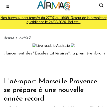
☰
Nos bureaux sont fermés du 27/07 au 16/08. Retour de la newsletter
quotidienne le 24/08/2026. Bel été !
Accueil
>
AirMaG
cement des "Escales Littéraires", la première librairie du v
L'aéroport Marseille Provence
se prépare à une nouvelle
année record