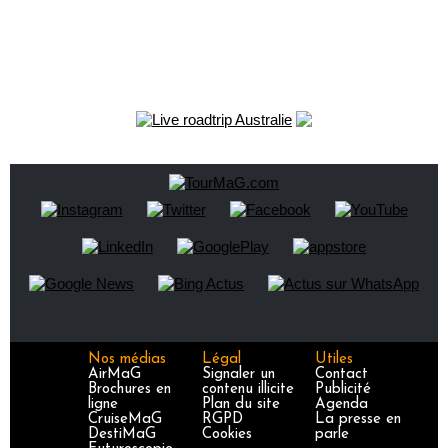
Nos médias
Légal
Utiles
AirMaG
Signaler un
Contact
Brochures en
contenu illicite
Publicité
ligne
Plan du site
Agenda
CruiseMaG
RGPD
La presse en
DestiMaG
Cookies
parle