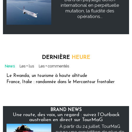
international en perpétuelle
mutation, la fluidité des
opérations...
DERNIÈRE
HEURE
News
Les + lus
Les + commentés
Le Rwanda, un tourisme à haute altitude
France, Italie : randonnée dans le Mercantour frontalier
BRAND NEWS
Une route, des voix, un regard : suivez l’Outback
australien en direct sur TourMaG
À partir du 24 juillet, TourMaG
suivra une expédition de plus de