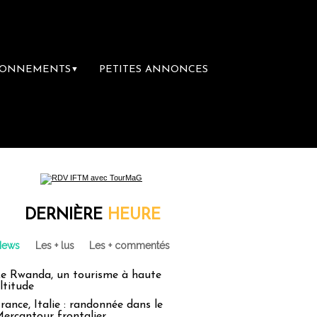
BONNEMENTS
PETITES ANNONCES
▼
ère librairie du voyage
Le groupe Sainte-
DERNIÈRE
HEURE
News
Les + lus
Les + commentés
e Rwanda, un tourisme à haute
ltitude
rance, Italie : randonnée dans le
ercantour frontalier