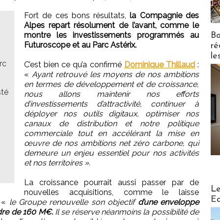
Fort de ces bons résultats,
la Compagnie des
Alpes repart résolument de l’avant, comme le
montre les investissements programmés au
Bo
Futuroscope et au Parc Astérix.
ré
le
rc
C’est bien ce qu’a confirmé
Dominique Thillaud
:
«
Ayant retrouvé les moyens de nos ambitions
en termes de développement et de croissance,
sté
nous allons maintenir nos efforts
d’investissements d’attractivité, continuer à
déployer nos outils digitaux, optimiser nos
canaux de distribution et notre politique
commerciale tout en accélérant la mise en
œuvre de nos ambitions net zéro carbone, qui
demeure un enjeu essentiel pour nos activités
et nos territoires ».
La croissance pourrait aussi passer par de
Distribu
Le
nouvelles acquisitions, comme le laisse
Ed
: «
le Groupe renouvelle son objectif
d’une enveloppe
rdre de 160 M€.
Il se réserve néanmoins la possibilité de