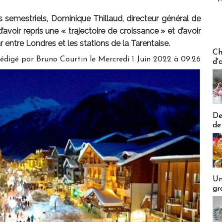
s semestriels, Dominique Thillaud, directeur général de
avoir repris une « trajectoire de croissance » et d’avoir
r entre Londres et les stations de la Tarentaise.
Les off
Ch
édigé par
Bruno Courtin
le Mercredi 1 Juin 2022 à 09:26
d'
De
de
Un
gr