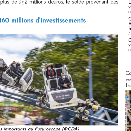
lus de 392 millions d’euros, le solde provenant des
L
v
O
60 millions d'investissements
A
h
A
C
v
O
Publi-n
Co
ve
fr
ts importants au Futuroscope (©CDA)