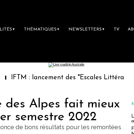
LITÉS
THÉMATIQUES
NEWSLETTERS
TV
A
▼
▼
▼
 lancement des "Escales Littéraires", la premi
des Alpes fait mieux
1er semestre 2022
L
a
once de bons résultats pour les remontées
F
M