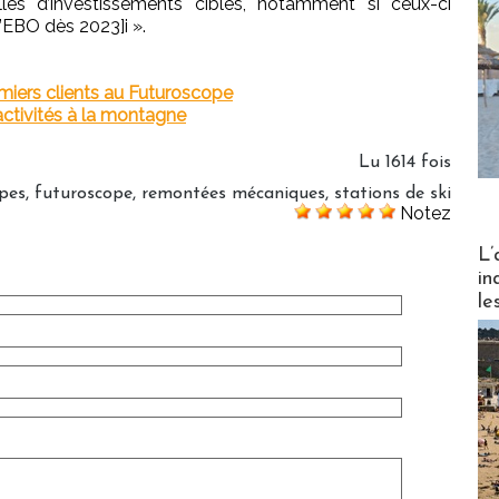
elles d’investissements ciblés, notamment si ceux-ci
l’EBO dès 2023]i ».
miers clients au Futuroscope
ctivités à la montagne
Lu 1614 fois
pes
,
futuroscope
,
remontées mécaniques
,
stations de ski
Notez
Partez
L’
in
le