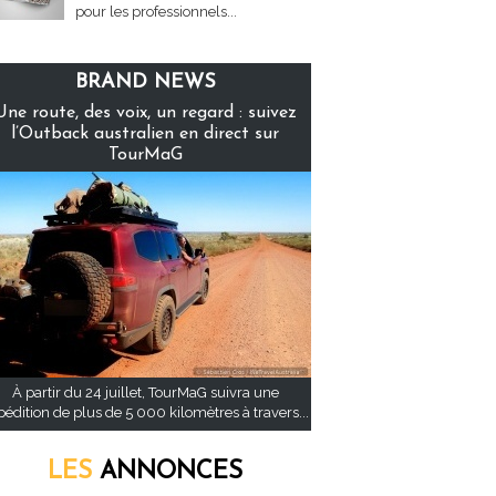
pour les professionnels...
BRAND NEWS
Une route, des voix, un regard : suivez
l’Outback australien en direct sur
TourMaG
À partir du 24 juillet, TourMaG suivra une
pédition de plus de 5 000 kilomètres à travers...
LES
ANNONCES