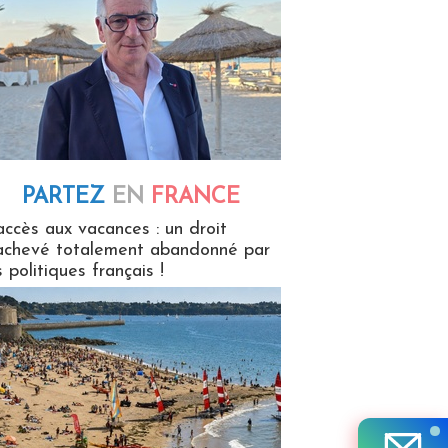
PARTEZ
EN
FRANCE
 en France
accès aux vacances : un droit
achevé totalement abandonné par
s politiques français !