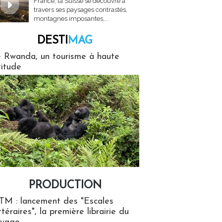
France, la Suisse se découvre à
travers ses paysages contrastés,
montagnes imposantes,...
DESTI
MAG
MAG
 Rwanda, un tourisme à haute
titude
PRODUCTION
ion
TM : lancement des "Escales
ttéraires", la première librairie du