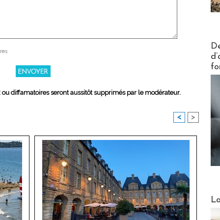
Actus V
De
res
d’
fo
x ou diffamatoires seront aussitôt supprimés par le modérateur.
<
>
Webinai
La