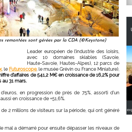
 les remontées sont gérées par la CDA (©Keystone)
Leader européen de l’industrie des loisirs,
avec 10 domaines skiables (Savoie,
Haute-Savoie, Hautes-Alpes), 12 parcs de
x
, le
Futuroscope
, le musée Grévin ou France Miniature),
hiffre d’affaires de 541,2 M€ en croissance de 16,2% pour
 au 31 mars.
s d'euros, en progression de près de 75%, assorti d'un
 aussi en croissance de +51,6%.
ex
s de 2 millions de visiteurs sur la période, qui ont généré
de mal a démarré pour ensuite dépasser les niveaux de