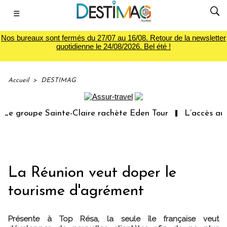
☰
Nos bureaux sont fermés du 27/07 au 16/08. Retour de la newsletter
quotidienne le 24/08/2026. Bel été !
Accueil
>
DESTIMAG
e groupe Sainte-Claire rachète Eden Tour
L’accès aux v
La Réunion veut doper le
tourisme d'agrément
Présente à Top Résa, la seule île française veut