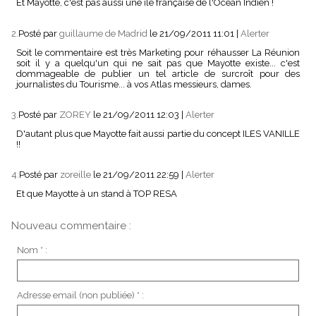
Et Mayotte, c'est pas aussi une île française de l'Océan Indien !
2.
Posté par
guillaume de Madrid
le 21/09/2011 11:01
|
Alerter
Soit le commentaire est très Marketing pour réhausser La Réunion
soit il y a quelqu'un qui ne sait pas que Mayotte existe... c'est
dommageable de publier un tel article de surcroît pour des
journalistes du Tourisme... à vos Atlas messieurs, dames.
3.
Posté par
ZOREY
le 21/09/2011 12:03
|
Alerter
D'autant plus que Mayotte fait aussi partie du concept ILES VANILLE
!!
4.
Posté par
zoreille
le 21/09/2011 22:59
|
Alerter
Et que Mayotte à un stand à TOP RESA
Nouveau commentaire :
Nom * :
Adresse email (non publiée) * :