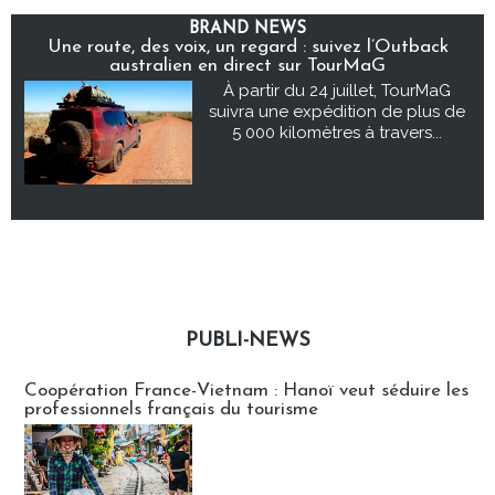
BRAND NEWS
Une route, des voix, un regard : suivez l’Outback
australien en direct sur TourMaG
À partir du 24 juillet, TourMaG
suivra une expédition de plus de
5 000 kilomètres à travers...
PUBLI-NEWS
Publi-news
Coopération France-Vietnam : Hanoï veut séduire les
professionnels français du tourisme