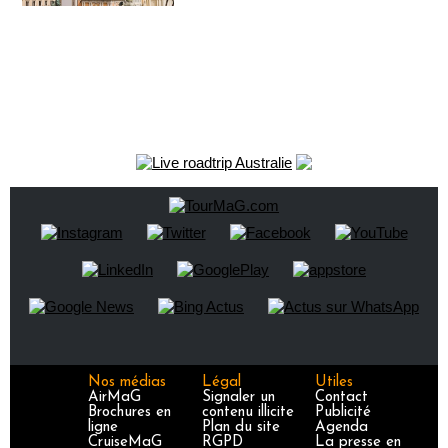
Nos médias
Légal
Utiles
AirMaG
Signaler un
Contact
Brochures en
contenu illicite
Publicité
ligne
Plan du site
Agenda
CruiseMaG
RGPD
La presse en