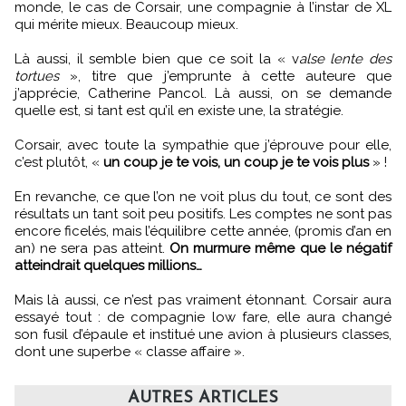
monde, le cas de Corsair, une compagnie à l’instar de XL
qui mérite mieux. Beaucoup mieux.
Là aussi, il semble bien que ce soit la « v
alse lente des
tortues
», titre que j’emprunte à cette auteure que
j’apprécie, Catherine Pancol. Là aussi, on se demande
quelle est, si tant est qu’il en existe une, la stratégie.
Corsair, avec toute la sympathie que j’éprouve pour elle,
c’est plutôt, «
un coup je te vois, un coup je te vois plus
» !
En revanche, ce que l’on ne voit plus du tout, ce sont des
résultats un tant soit peu positifs. Les comptes ne sont pas
encore ficelés, mais l’équilibre cette année, (promis d’an en
an) ne sera pas atteint.
On murmure même que le négatif
atteindrait quelques millions…
Mais là aussi, ce n’est pas vraiment étonnant. Corsair aura
essayé tout : de compagnie low fare, elle aura changé
son fusil d’épaule et institué une avion à plusieurs classes,
dont une superbe « classe affaire ».
AUTRES ARTICLES