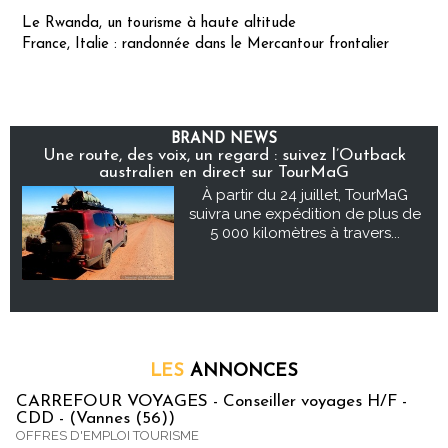
Le Rwanda, un tourisme à haute altitude
France, Italie : randonnée dans le Mercantour frontalier
BRAND NEWS
Une route, des voix, un regard : suivez l’Outback
australien en direct sur TourMaG
À partir du 24 juillet, TourMaG
suivra une expédition de plus de
5 000 kilomètres à travers...
LES
ANNONCES
CARREFOUR VOYAGES - Conseiller voyages H/F -
CDD - (Vannes (56))
OFFRES D'EMPLOI TOURISME