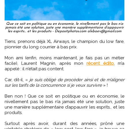
Que ce soit en politique ou en économie, le nivellement pas le bas n’a
jamais été une solution, juste une manière supplémentaire d’appauvrir
les esprits… et les produits - Depositphotos.com alxbaev@gmail.com
Tiens, prenons déjà XL Airways, le champion du low fare,
pionnier du long courrier à bas prix.
Mon ami (enfin, moins maintenant, je fais pas un métier
facile), Laurent Magnin, après mon
récent édito
, m’a
appelé : il n’était pas content.
Car, dit-il, «
je suis obligé de procéder ainsi et de m’aligner
sur les tarifs de la concurrence si je veux survivre
» !
Ben non ! Que ce soit en politique ou en économie, le
nivellement pas le bas n’a jamais été une solution, juste
une manière supplémentaire d’appauvrir les esprits… et les
produits.
Surtout après avoir, durant des années, prôné une
véritable stratégie de « low cost, low fare », je trouve ça