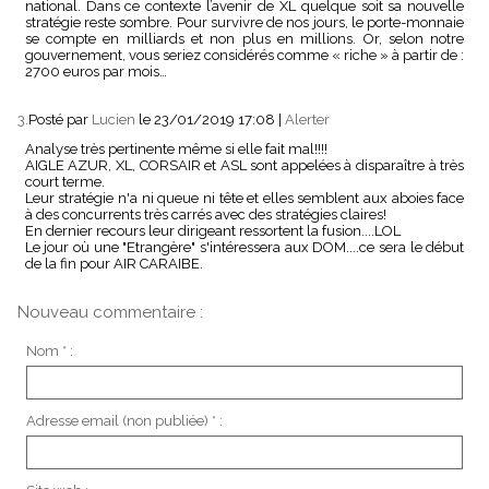
national. Dans ce contexte l’avenir de XL quelque soit sa nouvelle
stratégie reste sombre. Pour survivre de nos jours, le porte-monnaie
se compte en milliards et non plus en millions. Or, selon notre
gouvernement, vous seriez considérés comme « riche » à partir de :
2700 euros par mois…
3.
Posté par
Lucien
le 23/01/2019 17:08
|
Alerter
Analyse très pertinente même si elle fait mal!!!!
AIGLE AZUR, XL, CORSAIR et ASL sont appelées à disparaître à très
court terme.
Leur stratégie n'a ni queue ni tête et elles semblent aux aboies face
à des concurrents très carrés avec des stratégies claires!
En dernier recours leur dirigeant ressortent la fusion....LOL
Le jour où une "Etrangère" s'intéressera aux DOM....ce sera le début
de la fin pour AIR CARAIBE.
Nouveau commentaire :
Nom * :
Adresse email (non publiée) * :