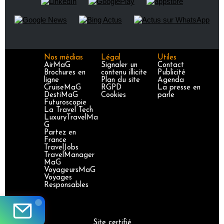
Nos médias
Légal
Utiles
AirMaG
Signaler un
Contact
Brochures en
contenu illicite
Publicité
ligne
Plan du site
Agenda
CruiseMaG
RGPD
La presse en
DestiMaG
Cookies
parle
Futuroscopie
La Travel Tech
LuxuryTravelMa
G
Partez en
France
TravelJobs
TravelManager
MaG
VoyageursMaG
Voyages
Responsables
Site certifié