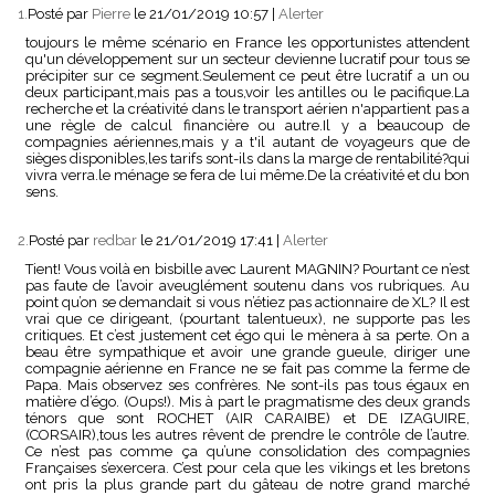
1.
Posté par
Pierre
le 21/01/2019 10:57
|
Alerter
toujours le même scénario en France les opportunistes attendent
qu'un développement sur un secteur devienne lucratif pour tous se
précipiter sur ce segment.Seulement ce peut être lucratif a un ou
deux participant,mais pas a tous,voir les antilles ou le pacifique.La
recherche et la créativité dans le transport aérien n'appartient pas a
une règle de calcul financière ou autre.Il y a beaucoup de
compagnies aériennes,mais y a t'il autant de voyageurs que de
sièges disponibles,les tarifs sont-ils dans la marge de rentabilité?qui
vivra verra.le ménage se fera de lui même.De la créativité et du bon
sens.
2.
Posté par
redbar
le 21/01/2019 17:41
|
Alerter
Tient! Vous voilà en bisbille avec Laurent MAGNIN? Pourtant ce n’est
pas faute de l’avoir aveuglément soutenu dans vos rubriques. Au
point qu’on se demandait si vous n’étiez pas actionnaire de XL? Il est
vrai que ce dirigeant, (pourtant talentueux), ne supporte pas les
critiques. Et c’est justement cet égo qui le mènera à sa perte. On a
beau être sympathique et avoir une grande gueule, diriger une
compagnie aérienne en France ne se fait pas comme la ferme de
Papa. Mais observez ses confrères. Ne sont-ils pas tous égaux en
matière d’égo. (Oups!). Mis à part le pragmatisme des deux grands
ténors que sont ROCHET (AIR CARAIBE) et DE IZAGUIRE,
(CORSAIR),tous les autres rêvent de prendre le contrôle de l’autre.
Ce n’est pas comme ça qu’une consolidation des compagnies
Françaises s’exercera. C’est pour cela que les vikings et les bretons
ont pris la plus grande part du gâteau de notre grand marché