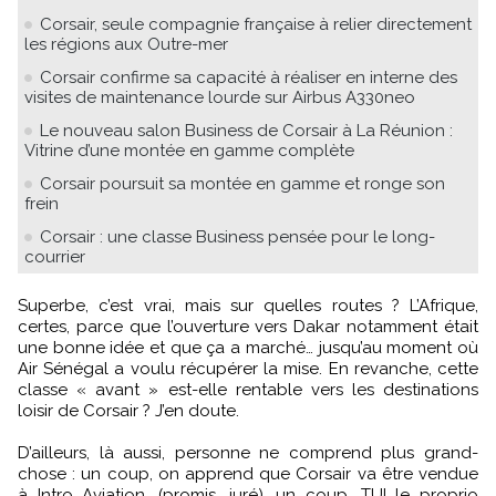
Corsair, seule compagnie française à relier directement
les régions aux Outre-mer
Corsair confirme sa capacité à réaliser en interne des
visites de maintenance lourde sur Airbus A330neo
Le nouveau salon Business de Corsair à La Réunion :
Vitrine d’une montée en gamme complète
Corsair poursuit sa montée en gamme et ronge son
frein
Corsair : une classe Business pensée pour le long-
courrier
Superbe, c’est vrai, mais sur quelles routes ? L’Afrique,
certes, parce que l’ouverture vers Dakar notamment était
une bonne idée et que ça a marché… jusqu’au moment où
Air Sénégal a voulu récupérer la mise. En revanche, cette
classe « avant » est-elle rentable vers les destinations
loisir de Corsair ? J’en doute.
D’ailleurs, là aussi, personne ne comprend plus grand-
chose : un coup, on apprend que Corsair va être vendue
à Intro Aviation, (promis, juré), un coup, TUI le proprio