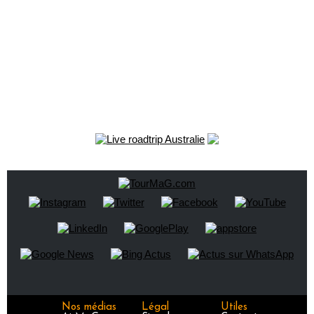
Nos médias
Légal
Utiles