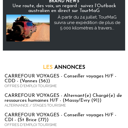
BRAND NEWS
Une route, des voix, un regard : suivez l’Outback
australien en direct sur TourMaG
À partir du 24 juillet, TourMaG
suivra une expédition de plus de
5 000 kilomètres à travers...
LES
ANNONCES
CARREFOUR VOYAGES - Conseiller voyages H/F -
CDD - (Vannes (56))
OFFRES D'EMPLOI TOURISME
CARREFOUR VOYAGES - Alternant(e) Chargé(e) de
ressources humaines H/F - (Massy/Evry (91))
ALTERNANCE / STAGES TOURISME
CARREFOUR VOYAGES - Conseiller voyages H/F -
CDI - (St Brice (77))
OFFRES D'EMPLOI TOURISME