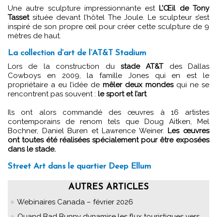
Une autre sculpture impressionnante est
L’Œil de Tony
Tasset
située devant l’hôtel The Joule. Le sculpteur s’est
inspiré de son propre œil pour créer cette sculpture de 9
mètres de haut.
La collection d’art de l’AT&T Stadium
Lors de la construction du
stade AT&T
des Dallas
Cowboys en 2009, la famille Jones qui en est le
propriétaire a eu l’idée de
mêler deux mondes
qui ne se
rencontrent pas souvent :
le sport et l’art
.
Ils ont alors commandé des œuvres à 16 artistes
contemporains de renom tels que Doug Aitken, Mel
Bochner, Daniel Buren et Lawrence Weiner.
Les œuvres
ont toutes été réalisées spécialement pour être exposées
dans le stade.
Street Art dans le quartier Deep Ellum
AUTRES ARTICLES
Webinaires Canada – février 2026
Quand Bad Bunny dynamise les flux touristiques vers