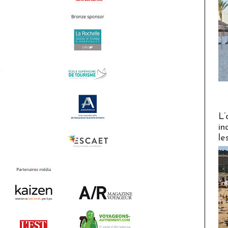
Partez
L’
in
le