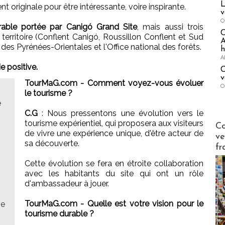
L
 originale pour être intéressante, voire inspirante.
v
O
urable portée par Canigó Grand Site
, mais aussi trois
ritoire (Conflent Canigó, Roussillon Conflent et Sud
A
des Pyrénées-Orientales et l'Office national des forêts.
h
A
 positive.
C
v
TourMaG.com - Comment voyez-vous évoluer
O
le tourisme ?
e
C.G
: Nous pressentons une évolution vers le
Publi-n
tourisme expérientiel, qui proposera aux visiteurs
Co
de vivre une expérience unique, d'être acteur de
ve
sa découverte.
fr
Cette évolution se fera en étroite collaboration
avec les habitants du site qui ont un rôle
d'ambassadeur à jouer.
TourMaG.com - Quelle est votre vision pour le
me
tourisme durable ?