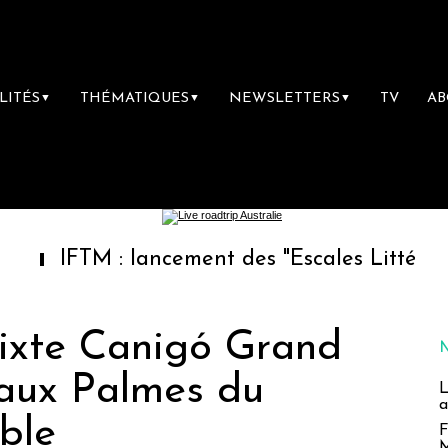
LITÉS
THÉMATIQUES
NEWSLETTERS
TV
A
▼
▼
▼
TM : lancement des "Escales Littéraires", la 
ixte Canigó Grand
 aux Palmes du
L
a
ble
F
M