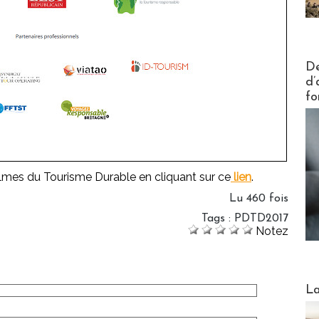
Actus V
De
d’
fo
lmes du Tourisme Durable en cliquant sur ce
lien
.
Lu 460 fois
Tags
:
PDTD2017
Notez
Webinai
La