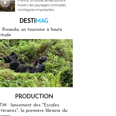
France, la Suisse se découvre à
travers ses paysages contrastés,
montagnes imposantes,...
DESTI
MAG
MAG
 Rwanda, un tourisme à haute
titude
PRODUCTION
ion
TM : lancement des "Escales
ttéraires", la première librairie du