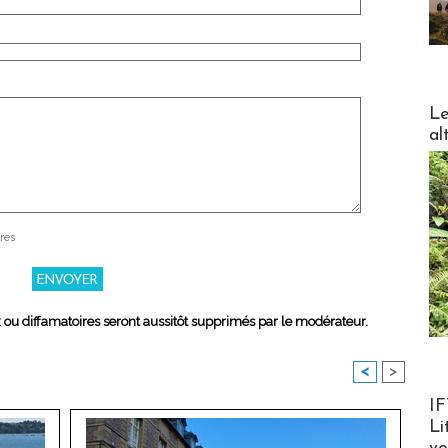
DESTI
Le
al
res
x ou diffamatoires seront aussitôt supprimés par le modérateur.
<
>
Product
IF
Li