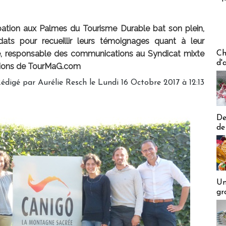
ation aux Palmes du Tourisme Durable bat son plein,
ats pour recueillir leurs témoignages quant à leur
Les off
ille, responsable des communications au Syndicat mixte
Ch
d'
stions de TourMaG.com
édigé par Aurélie Resch le Lundi 16 Octobre 2017 à 12:13
De
de
Un
gr