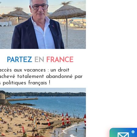
PARTEZ
EN
FRANCE
 en France
accès aux vacances : un droit
achevé totalement abandonné par
s politiques français !