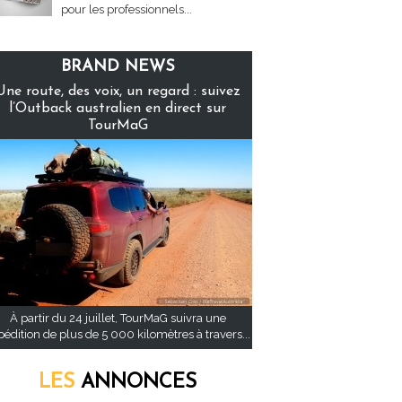
pour les professionnels...
BRAND NEWS
Une route, des voix, un regard : suivez
l’Outback australien en direct sur
TourMaG
À partir du 24 juillet, TourMaG suivra une
pédition de plus de 5 000 kilomètres à travers...
LES
ANNONCES