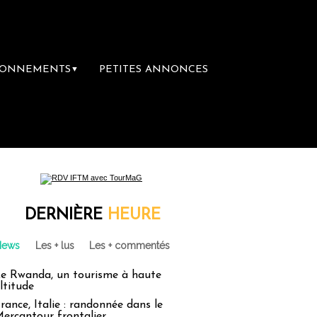
BONNEMENTS
PETITES ANNONCES
▼
première librairie du voyage
Le groupe Sai
DERNIÈRE
HEURE
News
Les + lus
Les + commentés
e Rwanda, un tourisme à haute
ltitude
rance, Italie : randonnée dans le
ercantour frontalier