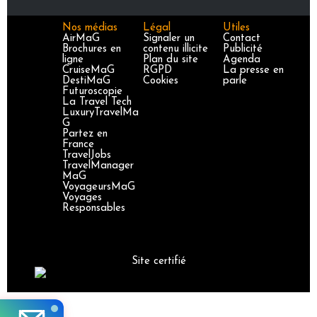
Nos médias
Légal
Utiles
AirMaG
Signaler un
Contact
Brochures en
contenu illicite
Publicité
ligne
Plan du site
Agenda
CruiseMaG
RGPD
La presse en
DestiMaG
Cookies
parle
Futuroscopie
La Travel Tech
LuxuryTravelMa
G
Partez en
France
TravelJobs
TravelManager
MaG
VoyageursMaG
Voyages
Responsables
Site certifié