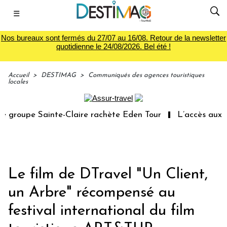
☰
Nos bureaux sont fermés du 27/07 au 16/08. Retour de la newsletter
quotidienne le 24/08/2026. Bel été !
Accueil
>
DESTIMAG
>
Communiqués des agences touristiques
locales
groupe Sainte-Claire rachète Eden Tour
L’accès aux vac
Le film de DTravel "Un Client,
un Arbre" récompensé au
festival international du film