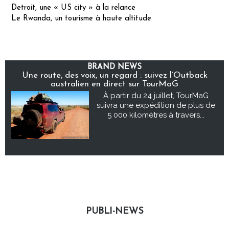
Detroit, une « US city » à la relance
Le Rwanda, un tourisme à haute altitude
BRAND NEWS
Une route, des voix, un regard : suivez l’Outback
australien en direct sur TourMaG
À partir du 24 juillet, TourMaG
suivra une expédition de plus de
5 000 kilomètres à travers...
PUBLI-NEWS
Publi-news