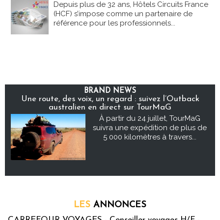
Depuis plus de 32 ans, Hôtels Circuits France
(HCF) s’impose comme un partenaire de
référence pour les professionnels...
BRAND NEWS
Une route, des voix, un regard : suivez l’Outback
australien en direct sur TourMaG
À partir du 24 juillet, TourMaG
suivra une expédition de plus de
5 000 kilomètres à travers...
LES
ANNONCES
CARREFOUR VOYAGES - Conseiller voyages H/F -