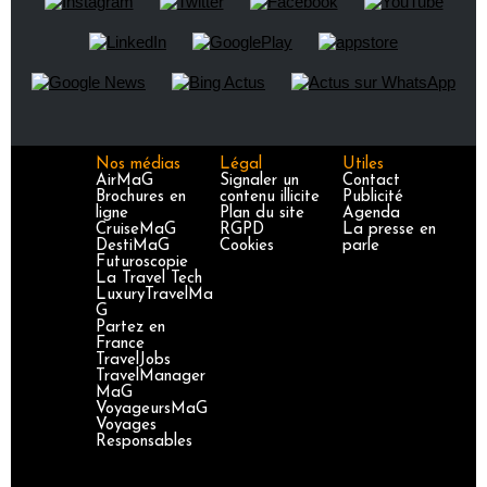
Nos médias
Légal
Utiles
AirMaG
Signaler un
Contact
Brochures en
contenu illicite
Publicité
ligne
Plan du site
Agenda
CruiseMaG
RGPD
La presse en
DestiMaG
Cookies
parle
Futuroscopie
La Travel Tech
LuxuryTravelMa
G
Partez en
France
TravelJobs
TravelManager
MaG
VoyageursMaG
Voyages
Responsables