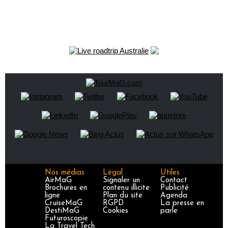
Nos médias
Légal
Utiles
AirMaG
Signaler un
Contact
Brochures en
contenu illicite
Publicité
ligne
Plan du site
Agenda
CruiseMaG
RGPD
La presse en
DestiMaG
Cookies
parle
Futuroscopie
La Travel Tech