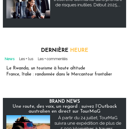
de risques inutiles. Début 2025,...
DERNIÈRE
HEURE
News
Les + lus
Les + commentés
Le Rwanda, un tourisme à haute altitude
France, Italie : randonnée dans le Mercantour frontalier
BRAND NEWS
Une route, des voix, un regard : suivez l’Outback
australien en direct sur TourMaG
À partir du 24 juillet, TourMaG
suivra une expédition de plus de
5 000 kilomètres à travers...