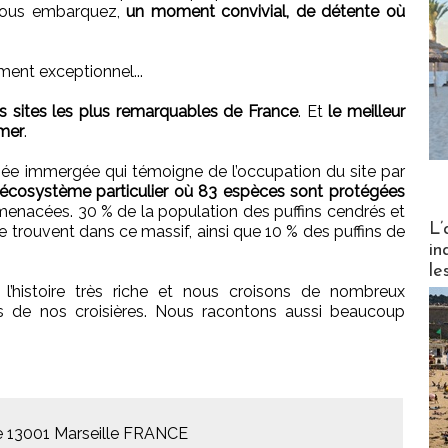
vous embarquez,
un moment convivial, de détente où
ment exceptionnel...
s sites les plus remarquables de France
. Et
le meilleur
 mer
.
ornée immergée qui témoigne de l’occupation du site par
écosystème particulier où 83 espèces sont protégées
s menacées. 30 % de la population des puffins cendrés et
Partez
L’
trouvent dans ce massif, ainsi que 10 % des puffins de
in
le
 l’histoire très riche et nous croisons de nombreux
 de nos croisières. Nous racontons aussi beaucoup
lle 13001 Marseille FRANCE