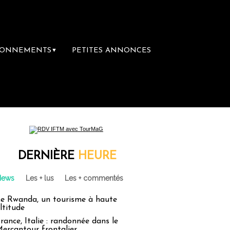
BONNEMENTS
PETITES ANNONCES
▼
e librairie du voyage
Le groupe Sainte-Cla
DERNIÈRE
HEURE
News
Les + lus
Les + commentés
e Rwanda, un tourisme à haute
ltitude
rance, Italie : randonnée dans le
ercantour frontalier