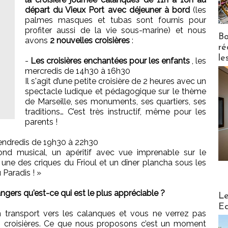
départ du Vieux Port avec déjeuner à bord
(les
palmes masques et tubas sont fournis pour
profiter aussi de la vie sous-marine) et nous
Bo
avons
2 nouvelles croisières
:
ré
le
-
Les croisières enchantées pour les enfants
, les
mercredis de 14h30 à 16h30
Il s'agit d’une petite croisière de 2 heures avec un
spectacle ludique et pédagogique sur le thème
de Marseille, ses monuments, ses quartiers, ses
traditions… C’est très instructif, même pour les
parents !
vendredis de 19h30 à 22h30
nd musical, un apéritif avec vue imprenable sur le
une des criques du Frioul et un dîner plancha sous les
u Paradis !
»
Distribu
ngers qu'est-ce qui est le plus appréciable ?
Le
Ed
ransport vers les calanques et vous ne verrez pas
 croisières. Ce que nous proposons c’est un moment