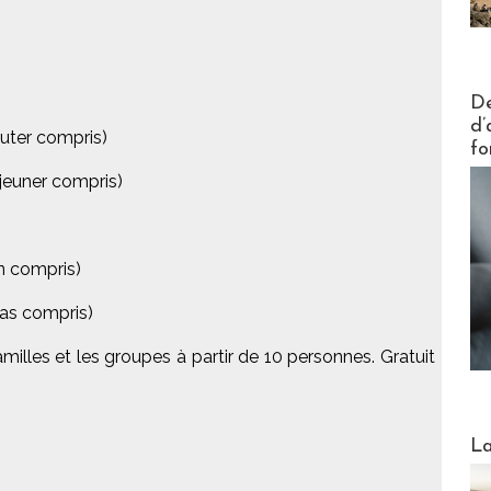
Actus V
De
d’
outer compris)
fo
déjeuner compris)
in compris)
pas compris)
familles et les groupes à partir de 10 personnes. Gratuit
Webinai
La