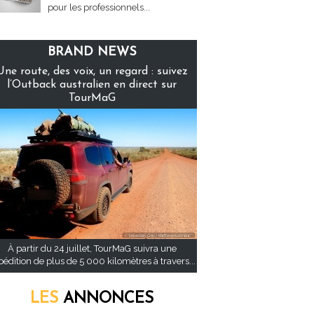
pour les professionnels...
BRAND NEWS
Une route, des voix, un regard : suivez
l’Outback australien en direct sur
TourMaG
À partir du 24 juillet, TourMaG suivra une
pédition de plus de 5 000 kilomètres à travers...
LES
ANNONCES