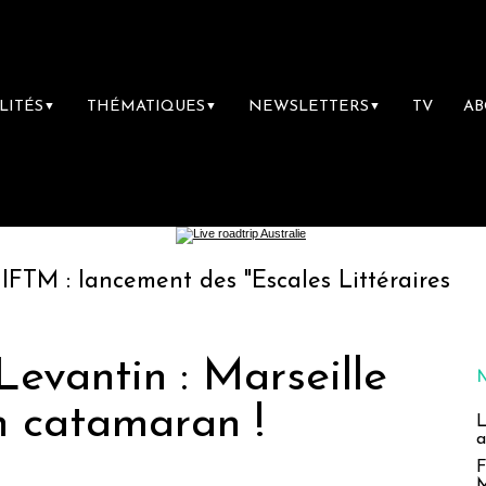
LITÉS
THÉMATIQUES
NEWSLETTERS
TV
A
▼
▼
▼
ncement des "Escales Littéraires", la premièr
Levantin : Marseille
n catamaran !
L
a
F
M