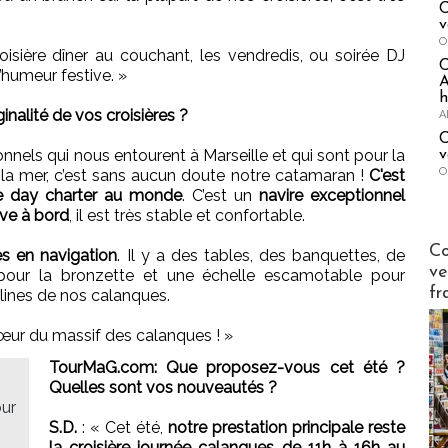
C
v
O
oisière dîner au couchant, les vendredis, ou soirée DJ
d’humeur festive.
»
A
h
inalité de vos croisières ?
A
C
nels qui nous entourent à Marseille et qui sont pour la
v
O
la mer, c’est sans aucun doute notre catamaran !
C'est
de day charter au monde
. C’est un
navire exceptionnel
ive à bord
, il est très stable et confortable.
Publi-n
Co
es en navigation
. Il y a des tables, des banquettes, de
ve
 pour la bronzette et une échelle escamotable pour
fr
lines de nos calanques.
cœur du massif des calanques !
»
TourMaG.com: Que proposez-vous cet été ?
Quelles sont vos nouveautés ?
our
S.D.
:
«
Cet été,
notre prestation principale reste
la croisière journée calanques de 11h à 16h au