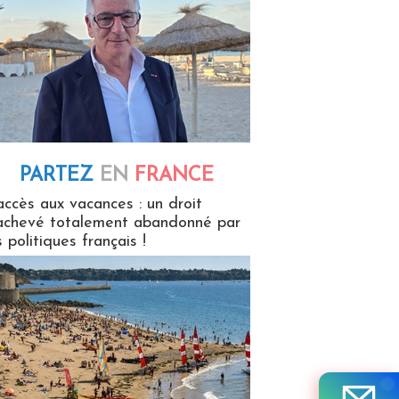
PARTEZ
EN
FRANCE
 en France
accès aux vacances : un droit
achevé totalement abandonné par
s politiques français !