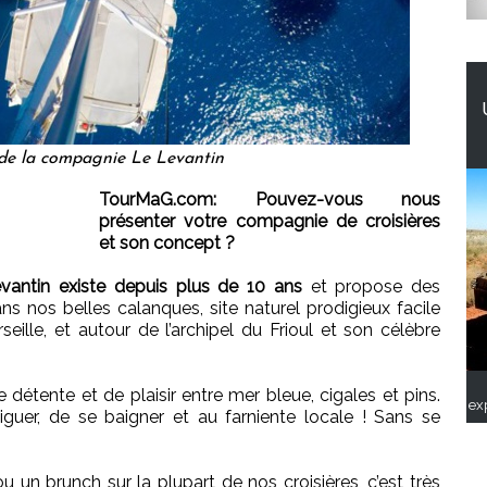
 de la compagnie Le Levantin
TourMaG.com: Pouvez-vous nous
présenter votre compagnie de croisières
et son concept ?
vantin existe depuis plus de 10 ans
et propose des
ans nos belles calanques, site naturel prodigieux facile
eille, et autour de l’archipel du Frioul et son célèbre
étente et de plaisir entre mer bleue, cigales et pins.
ex
guer, de se baigner et au farniente locale ! Sans se
un brunch sur la plupart de nos croisières, c’est très