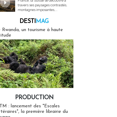
France, la Suisse se découvre à
travers ses paysages contrastés,
montagnes imposantes,...
DESTI
MAG
MAG
 Rwanda, un tourisme à haute
titude
PRODUCTION
ion
TM : lancement des "Escales
ttéraires", la première librairie du