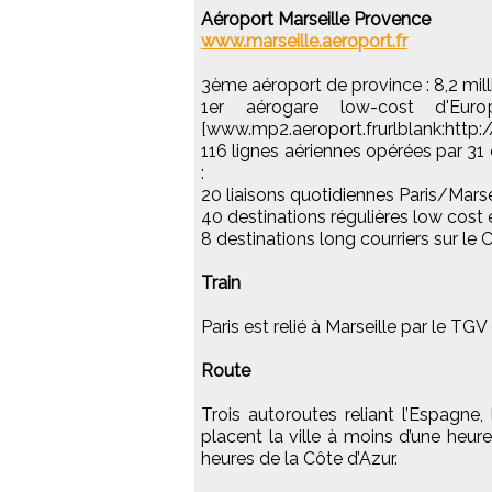
Aéroport Marseille Provence
www.marseille.aeroport.fr
3ème aéroport de province : 8,2 mil
1er aérogare low-cost d'E
[www.mp2.aeroport.frurlblank:http:
116 lignes aériennes opérées par 31
:
20 liaisons quotidiennes Paris/Marsei
40 destinations régulières low cost 
8 destinations long courriers sur le 
Train
Paris est relié à Marseille par le TGV
Route
Trois autoroutes reliant l’Espagne, 
placent la ville à moins d’une heu
heures de la Côte d’Azur.