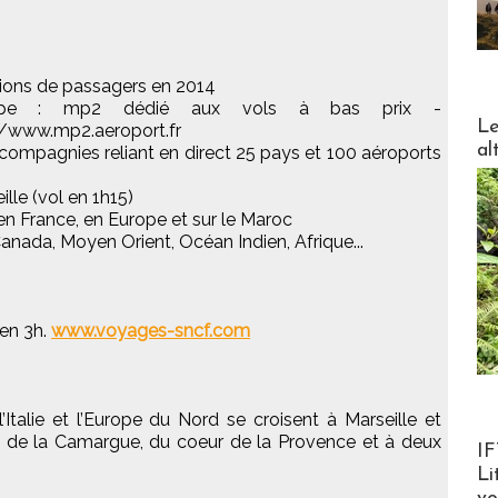
lions de passagers en 2014
urope : mp2 dédié aux vols à bas prix -
DESTI
Le
//www.mp2.aeroport.fr
al
 compagnies reliant en direct 25 pays et 100 aéroports
lle (vol en 1h15)
en France, en Europe et sur le Maroc
Canada, Moyen Orient, Océan Indien, Afrique...
 en 3h.
www.voyages-sncf.com
l’Italie et l’Europe du Nord se croisent à Marseille et
re de la Camargue, du coeur de la Provence et à deux
Product
IF
Li