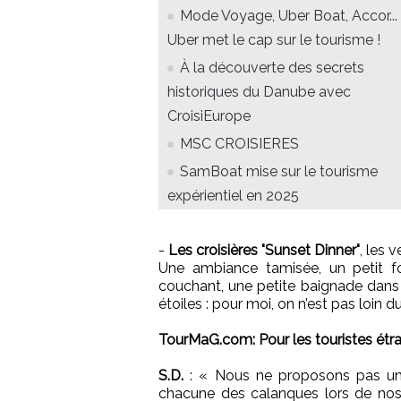
Mode Voyage, Uber Boat, Accor...
Uber met le cap sur le tourisme !
À la découverte des secrets
historiques du Danube avec
CroisiEurope
MSC CROISIERES
SamBoat mise sur le tourisme
expérientiel en 2025
-
Les croisières "Sunset Dinner"
, les 
Une ambiance tamisée, un petit fo
couchant, une petite baignade dans 
étoiles : pour moi, on n’est pas loin d
TourMaG.com: Pour les touristes étra
S.D.
:
«
Nous ne proposons pas un t
chacune des calanques lors de nos