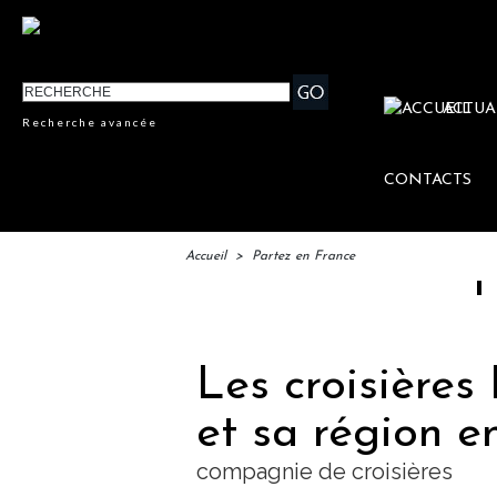
ACTUA
Recherche avancée
CONTACTS
Accueil
>
Partez en France
IFTM : la
Les croisières 
et sa région e
compagnie de croisières