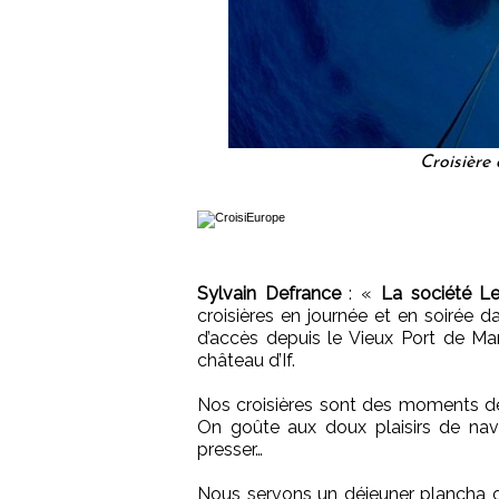
Croisière
Sylvain Defrance
:
«
La société Le
croisières en journée et en soirée d
d’accès depuis le Vieux Port de Mars
château d’If.
Nos croisières sont des moments de d
On goûte aux doux plaisirs de navi
presser…
Nous servons un déjeuner plancha ou 