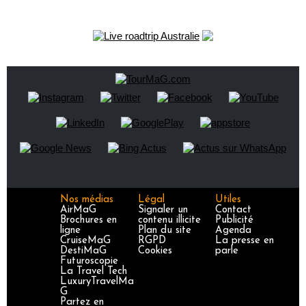
Nos médias
Légal
Utiles
AirMaG
Signaler un
Contact
Brochures en
contenu illicite
Publicité
ligne
Plan du site
Agenda
CruiseMaG
RGPD
La presse en
DestiMaG
Cookies
parle
Futuroscopie
La Travel Tech
LuxuryTravelMa
G
Partez en