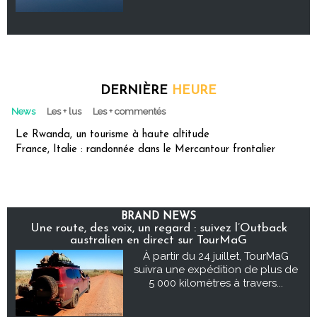
DERNIÈRE
HEURE
News
Les + lus
Les + commentés
Le Rwanda, un tourisme à haute altitude
France, Italie : randonnée dans le Mercantour frontalier
BRAND NEWS
Une route, des voix, un regard : suivez l’Outback
australien en direct sur TourMaG
À partir du 24 juillet, TourMaG
suivra une expédition de plus de
5 000 kilomètres à travers...