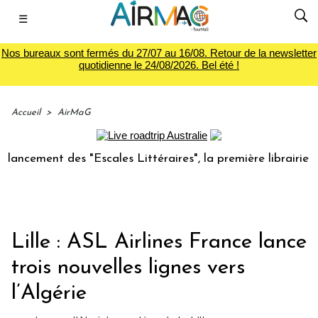
☰
Nos bureaux sont fermés du 27/07 au 16/08. Retour de la newsletter
quotidienne le 24/08/2026. Bel été !
Accueil
>
AirMaG
ment des "Escales Littéraires", la première librairie du vo
Lille : ASL Airlines France lance
trois nouvelles lignes vers
l’Algérie