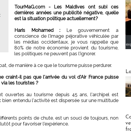
TourMaG.com - Les Maldives ont subi ces
dernières années une publicité négative, quelle
:
est la situation politique actuellement?
Haris Mohamed :
Le gouvernement a
conscience de l'image péjorative véhiculée par
les médias occidentaux, je vous rappelle que
ex
80% de notre économie provient du tourisme,
les politiques ne peuvent pas l'ignorer.
 débat, de manière à ce que le tourisme puisse perdurer.
Webinai
La
raint-il pas que l'arrivée du vol d'Air France puisse
via les touristes ?
 ouvertes au tourisme depuis 45 ans, l'archipel est
ien entendu l'activité est dispersée sur une multitude
Publi-n
Co
différents points de chute, est un souci de toujours, non
ve
utôt pour favoriser l'expérience.
fr