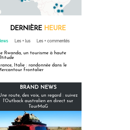
DERNIÈRE
HEURE
News
Les + lus
Les + commentés
e Rwanda, un tourisme à haute
ltitude
rance, Italie : randonnée dans le
ercantour frontalier
BRAND NEWS
Une route, des voix, un regard : suivez
l’Outback australien en direct sur
TourMaG