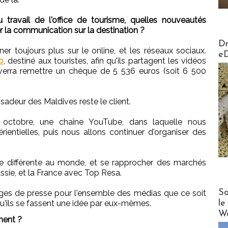
travail de l'office de tourisme, quelles nouveautés
 la communication sur la destination ?
AirMa
Dr
er toujours plus sur le online, et les réseaux sociaux.
e
o
, destiné aux touristes, afin qu'ils partagent les vidéos
verra remettre un chèque de 5 536 euros (soit 6 500
adeur des Maldives reste le client.
t octobre, une chaîne YouTube, dans laquelle nous
ientielles, puis nous allons continuer d'organiser des
 différente au monde, et se rapprocher des marchés
sie, et la France avec Top Resa.
Cruise
Sa
ages de presse pour l'ensemble des médias que ce soit
le
 qu'ils se fassent une idée par eux-mêmes.
Wo
ment ?