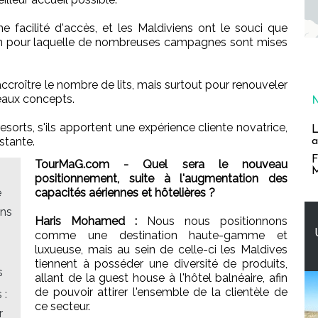
e facilité d'accès, et les Maldiviens ont le souci que
aison pour laquelle de nombreuses campagnes sont mises
ccroître le nombre de lits, mais surtout pour renouveler
veaux concepts.
orts, s'ils apportent une expérience cliente novatrice,
L
istante.
a
F
TourMaG.com - Quel sera le nouveau
M
positionnement, suite à l'augmentation des
e
capacités aériennes et hôtelières ?
ans
Haris Mohamed :
Nous nous positionnons
comme une destination haute-gamme et
luxueuse, mais au sein de celle-ci les Maldives
tiennent à posséder une diversité de produits,
s
allant de la guest house à l'hôtel balnéaire, afin
de pouvoir attirer l'ensemble de la clientèle de
 :
ce secteur.
r