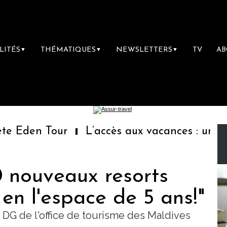
LITÉS
THÉMATIQUES
NEWSLETTERS
TV
A
▼
▼
▼
Eden Tour
L’accès aux vacances : un droit
0 nouveaux resorts
 en l'espace de 5 ans!"
DG de l'office de tourisme des Maldives