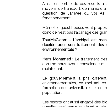
Ainsi, l'ensemble de ces resorts a 
moyens de transport, de manière à 
question de l'arrivée du vol Ai
fonctionnement.
Même les guest houses vont proposer l
donc ce n'est pas l'apanage des gran
TourMaG.com - L'archipel est men
décriée pour son traitement des 
environnementale ?
Haris Mohamed :
Le traitement des 
comme nous avons conscience du ré
maintenant.
Le gouvernement a pris différe
environnementales, en mettant en
formation des universitaires, et en 
population.
Les resorts ont aussi engagé des bio
question n'est pas mise de côté, loin 