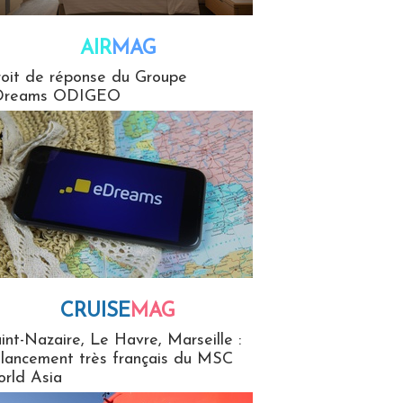
AIR
MAG
G
oit de réponse du Groupe
Dreams ODIGEO
CRUISE
MAG
MaG
int-Nazaire, Le Havre, Marseille :
 lancement très français du MSC
rld Asia