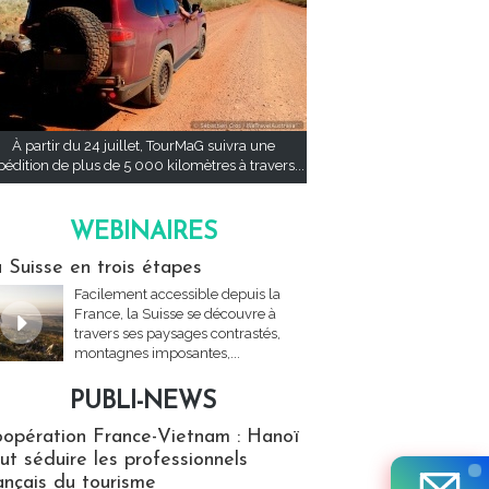
À partir du 24 juillet, TourMaG suivra une
pédition de plus de 5 000 kilomètres à travers...
WEBINAIRES
res
 Suisse en trois étapes
Facilement accessible depuis la
France, la Suisse se découvre à
travers ses paysages contrastés,
montagnes imposantes,...
PUBLI-NEWS
ews
opération France-Vietnam : Hanoï
ut séduire les professionnels
ançais du tourisme