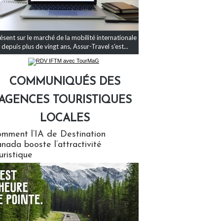
ésent sur le marché de la mobilité internationale
depuis plus de vingt ans, Assur-Travel s'est...
COMMUNIQUÉS DES
AGENCES TOURISTIQUES
LOCALES
qués des agences touristiques locales
mment l’IA de Destination
nada booste l’attractivité
uristique