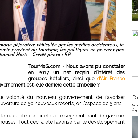
mage péjorative véhiculée par les médias occidentaux, je
mie provient du tourisme, les politiques ne peuvent pas
ohamed Haris - Crédit photo : RP
TourMaG.com - Nous avons pu constater
en 2017 un net regain d'intérêt des
groupes hôteliers, ainsi que
d'Air France
uvernement est-elle derrière cette embellie ?
Actus V
le volonté du nouveau gouvernement de favoriser
De
uverture de 50 nouveaux resorts, en l'espace de 5 ans.
d’
fo
 la capacité d'accueil sur le segment haut de gamme,
houses. Tout ceci a été favorisé par le développement