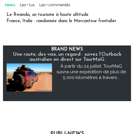
News
Les + lus
Les + commentés
Le Rwanda, un tourisme à haute altitude
France, Italie : randonnée dans le Mercantour frontalier
BRAND NEWS
Une route, des voix, un regard : suivez l’Outback
australien en direct sur TourMaG
À partir du 24 juillet, TourMaG
suivra une expédition de plus de
5 000 kilomètres à travers...
PUBLI-NEWS