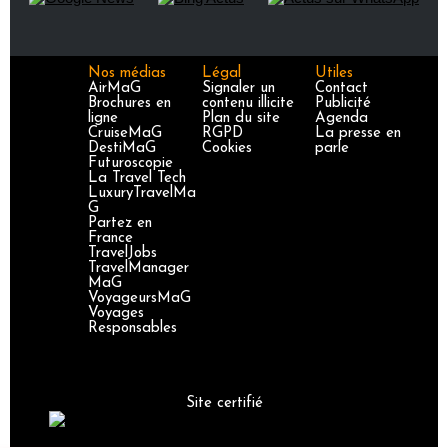
Nos médias
Légal
Utiles
AirMaG
Signaler un
Contact
Brochures en
contenu illicite
Publicité
ligne
Plan du site
Agenda
CruiseMaG
RGPD
La presse en
DestiMaG
Cookies
parle
Futuroscopie
La Travel Tech
LuxuryTravelMa
G
Partez en
France
TravelJobs
TravelManager
MaG
VoyageursMaG
Voyages
Responsables
Site certifié