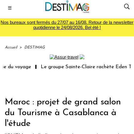
☰
Nos bureaux sont fermés du 27/07 au 16/08. Retour de la newsletter
quotidienne le 24/08/2026. Bel été !
Accueil
>
DESTIMAG
ie du voyage
Le groupe Sainte-Claire rachète Eden Tour
Maroc : projet de grand salon
du Tourisme à Casablanca à
l'étude