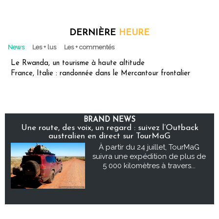
DERNIÈRE
HEURE
News
Les + lus
Les + commentés
Le Rwanda, un tourisme à haute altitude
France, Italie : randonnée dans le Mercantour frontalier
BRAND NEWS
Une route, des voix, un regard : suivez l’Outback
australien en direct sur TourMaG
À partir du 24 juillet, TourMaG
suivra une expédition de plus de
5 000 kilomètres à travers...