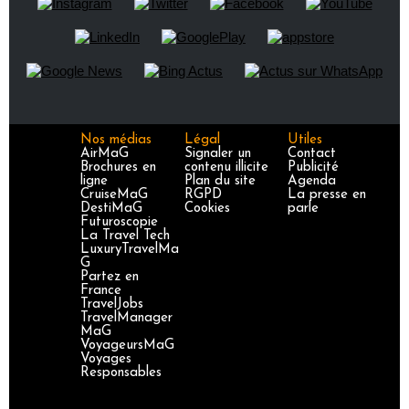
Nos médias
Légal
Utiles
AirMaG
Signaler un
Contact
Brochures en
contenu illicite
Publicité
ligne
Plan du site
Agenda
CruiseMaG
RGPD
La presse en
DestiMaG
Cookies
parle
Futuroscopie
La Travel Tech
LuxuryTravelMa
G
Partez en
France
TravelJobs
TravelManager
MaG
VoyageursMaG
Voyages
Responsables