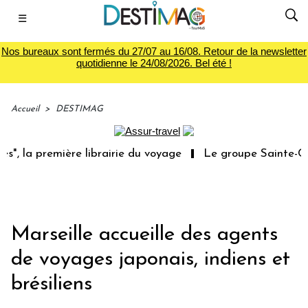
☰
Nos bureaux sont fermés du 27/07 au 16/08. Retour de la newsletter
quotidienne le 24/08/2026. Bel été !
Accueil
>
DESTIMAG
", la première librairie du voyage
Le groupe Sainte-Clai
Marseille accueille des agents
de voyages japonais, indiens et
brésiliens