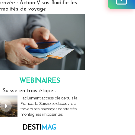
arrivée : Action-Visas fluidifie les
rmalités de voyage
WEBINAIRES
res
 Suisse en trois étapes
Facilement accessible depuis la
France, la Suisse se découvre à
travers ses paysages contrastés,
montagnes imposantes,...
DESTI
MAG
MAG