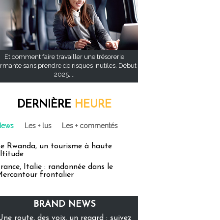
Et comment faire travailler une trésorerie
rmante sans prendre de risques inutiles. Début
2025,...
DERNIÈRE
HEURE
News
Les + lus
Les + commentés
e Rwanda, un tourisme à haute
ltitude
rance, Italie : randonnée dans le
ercantour frontalier
BRAND NEWS
Une route, des voix, un regard : suivez