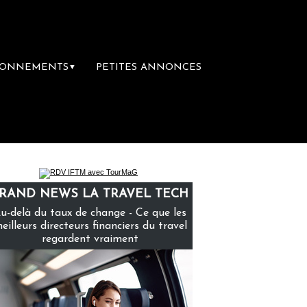
BONNEMENTS
PETITES ANNONCES
▼
mière librairie du voyage
Le groupe Sainte
RAND NEWS LA TRAVEL TECH
u-delà du taux de change - Ce que les
eilleurs directeurs financiers du travel
regardent vraiment