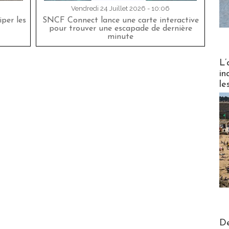
Vendredi 24 Juillet 2026 - 10:06
per les
SNCF Connect lance une carte interactive
pour trouver une escapade de dernière
minute
Partez
L’
in
le
Actus V
De