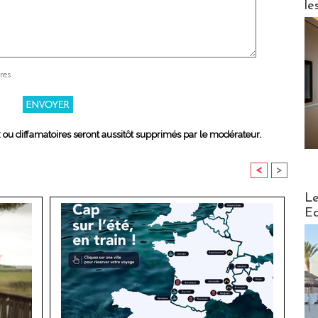
le
res
x ou diffamatoires seront aussitôt supprimés par le modérateur.
<
>
Distribu
Le
Ed