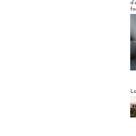
d’
fo
Webinai
La
DESTI