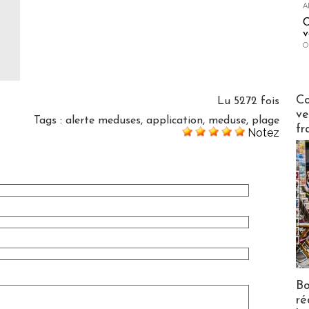
A
C
v
O
s
Publi-n
Co
Lu 5272 fois
ve
Tags
:
alerte meduses
,
application
,
meduse
,
plage
fr
Notez
Bo
ré