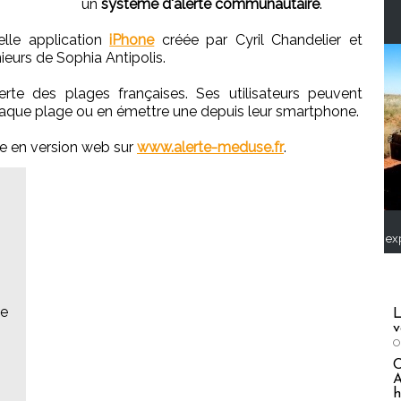
un
système d'alerte communautaire
.
lle application
iPhone
créée par Cyril Chandelier et
ieurs de Sophia Antipolis.
rte des plages françaises. Ses utilisateurs peuvent
chaque plage ou en émettre une depuis leur smartphone.
e en version web sur
www.alerte-meduse.fr
.
ex
ue
L
v
O
A
h