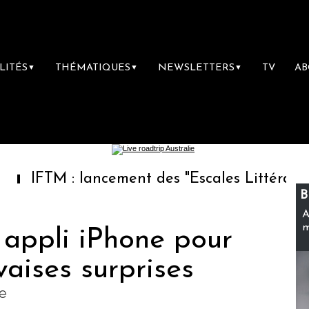
LITÉS
THÉMATIQUES
NEWSLETTERS
TV
A
▼
▼
▼
: lancement des "Escales Littéraires", la pre
B
A
m
 appli iPhone pour
vaises surprises
e