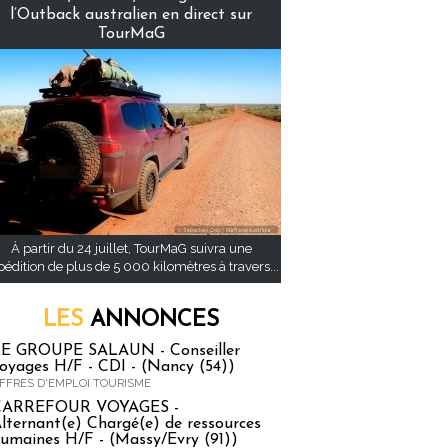
l’Outback australien en direct sur
TourMaG
À partir du 24 juillet, TourMaG suivra une
pédition de plus de 5 000 kilomètres à travers...
LES
ANNONCES
E GROUPE SALAUN - Conseiller
oyages H/F - CDI - (Nancy (54))
FFRES D'EMPLOI TOURISME
CARREFOUR VOYAGES -
lternant(e) Chargé(e) de ressources
umaines H/F - (Massy/Evry (91))