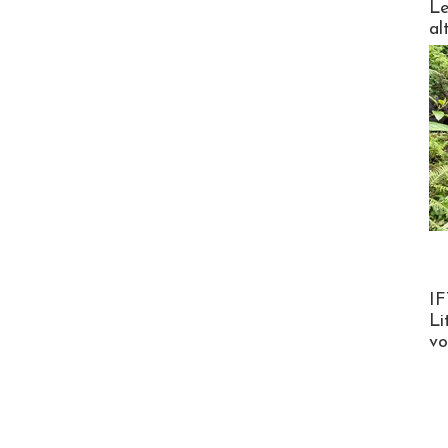
Le
al
Product
IF
Li
v