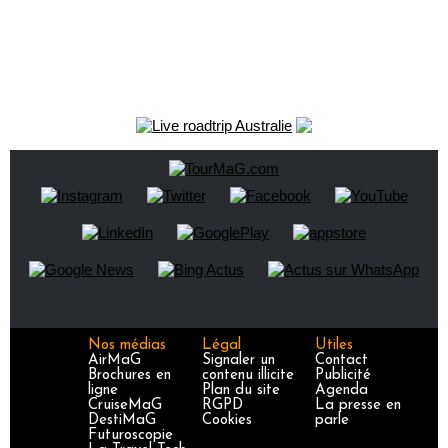
Nos médias
Légal
Utiles
AirMaG
Signaler un
Contact
Brochures en
contenu illicite
Publicité
ligne
Plan du site
Agenda
CruiseMaG
RGPD
La presse en
DestiMaG
Cookies
parle
Futuroscopie