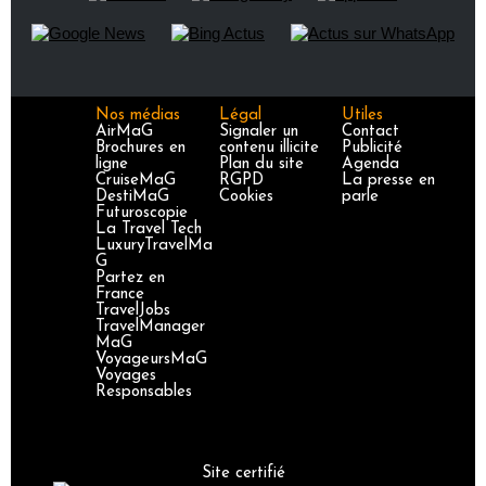
Nos médias
Légal
Utiles
AirMaG
Signaler un
Contact
Brochures en
contenu illicite
Publicité
ligne
Plan du site
Agenda
CruiseMaG
RGPD
La presse en
DestiMaG
Cookies
parle
Futuroscopie
La Travel Tech
LuxuryTravelMa
G
Partez en
France
TravelJobs
TravelManager
MaG
VoyageursMaG
Voyages
Responsables
Site certifié