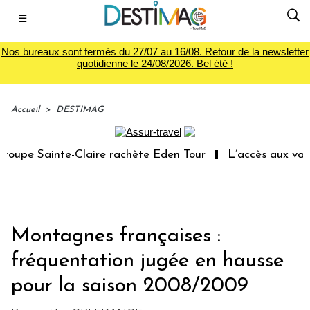
☰
Nos bureaux sont fermés du 27/07 au 16/08. Retour de la newsletter
quotidienne le 24/08/2026. Bel été !
Accueil
>
DESTIMAG
upe Sainte-Claire rachète Eden Tour
L’accès aux vacanc
Montagnes françaises :
fréquentation jugée en hausse
pour la saison 2008/2009