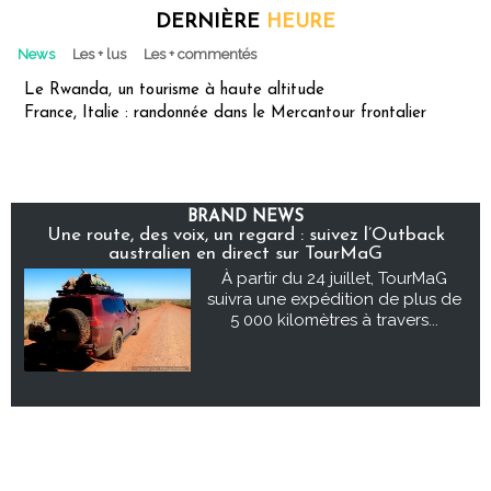
DERNIÈRE
HEURE
News
Les + lus
Les + commentés
Le Rwanda, un tourisme à haute altitude
France, Italie : randonnée dans le Mercantour frontalier
BRAND NEWS
Une route, des voix, un regard : suivez l’Outback
australien en direct sur TourMaG
À partir du 24 juillet, TourMaG
suivra une expédition de plus de
5 000 kilomètres à travers...