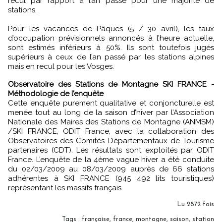
recul par rapport à l’an passé pour une majorité de
stations.
Pour les vacances de Pâques (5 / 30 avril), les taux
d’occupation prévisionnels annoncés à l’heure actuelle,
sont estimés inférieurs à 50%. Ils sont toutefois jugés
supérieurs à ceux de l’an passé par les stations alpines
mais en recul pour les Vosges.
Observatoire des Stations de Montagne SKI FRANCE -
Méthodologie de l’enquête
Cette enquête purement qualitative et conjoncturelle est
menée tout au long de la saison d’hiver par l’Association
Nationale des Maires des Stations de Montagne (ANMSM)
/SKI FRANCE, ODIT France, avec la collaboration des
Observatoires des Comités Départementaux de Tourisme
partenaires (CDT). Les résultats sont exploités par ODIT
France. L’enquête de la 4ème vague hiver a été conduite
du 02/03/2009 au 08/03/2009 auprès de 66 stations
adhérentes à SKI FRANCE (945 492 lits touristiques)
représentant les massifs français.
Lu 2872 fois
Tags
:
française
,
france
,
montagne
,
saison
,
station