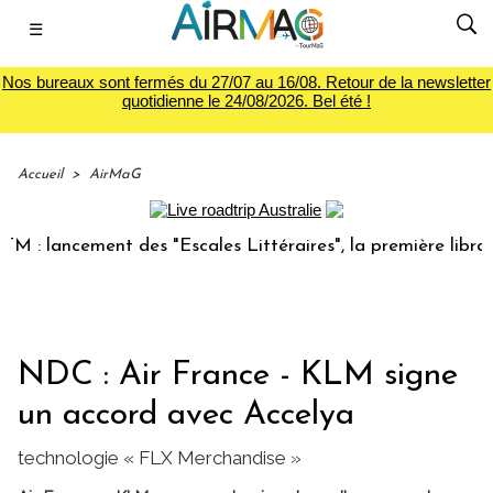
☰
Nos bureaux sont fermés du 27/07 au 16/08. Retour de la newsletter
quotidienne le 24/08/2026. Bel été !
Accueil
>
AirMaG
lancement des "Escales Littéraires", la première librairie d
NDC : Air France - KLM signe
un accord avec Accelya
technologie « FLX Merchandise »