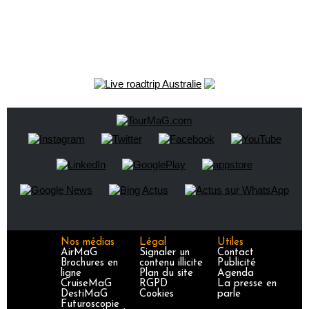
Nos médias
Légal
Utiles
AirMaG
Signaler un
Contact
Brochures en
contenu illicite
Publicité
ligne
Plan du site
Agenda
CruiseMaG
RGPD
La presse en
DestiMaG
Cookies
parle
Futuroscopie