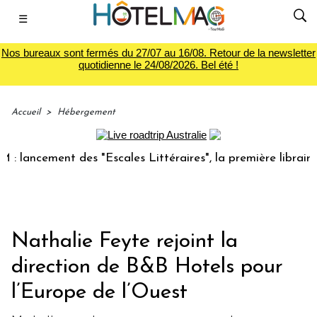
☰
Nos bureaux sont fermés du 27/07 au 16/08. Retour de la newsletter
quotidienne le 24/08/2026. Bel été !
Accueil
>
Hébergement
ncement des "Escales Littéraires", la première librairie du 
Nathalie Feyte rejoint la
direction de B&B Hotels pour
l’Europe de l’Ouest