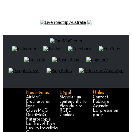
Nos médias
Légal
Utiles
AirMaG
Signaler un
Contact
Brochures en
contenu illicite
Publicité
ligne
Plan du site
Agenda
CruiseMaG
RGPD
La presse en
DestiMaG
Cookies
parle
Futuroscopie
La Travel Tech
LuxuryTravelMa