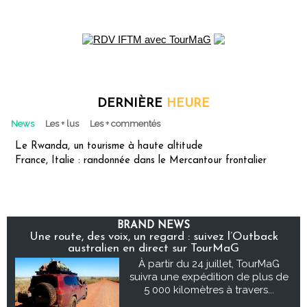
DERNIÈRE
HEURE
News
Les + lus
Les + commentés
Le Rwanda, un tourisme à haute altitude
France, Italie : randonnée dans le Mercantour frontalier
BRAND NEWS
Une route, des voix, un regard : suivez l’Outback
australien en direct sur TourMaG
À partir du 24 juillet, TourMaG
suivra une expédition de plus de
5 000 kilomètres à travers...