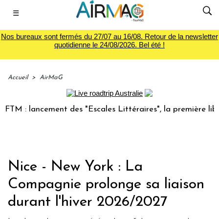
☰
Nos bureaux sont fermés du 27/07 au 16/08. Retour de la newsletter
quotidienne le 24/08/2026. Bel été !
Accueil
>
AirMaG
: lancement des "Escales Littéraires", la première librairie
Nice - New York : La
Compagnie prolonge sa liaison
durant l'hiver 2026/2027