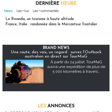
DERNIÈRE
HEURE
News
Les + lus
Les + commentés
Le Rwanda, un tourisme à haute altitude
France, Italie : randonnée dans le Mercantour frontalier
BRAND NEWS
Une route, des voix, un regard : suivez l’Outback
australien en direct sur TourMaG
À partir du 24 juillet, TourMaG
suivra une expédition de plus de
5 000 kilomètres à travers...
LES
ANNONCES