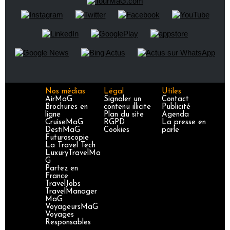
Nos médias
Légal
Utiles
AirMaG
Signaler un
Contact
Brochures en
contenu illicite
Publicité
ligne
Plan du site
Agenda
CruiseMaG
RGPD
La presse en
DestiMaG
Cookies
parle
Futuroscopie
La Travel Tech
LuxuryTravelMa
G
Partez en
France
TravelJobs
TravelManager
MaG
VoyageursMaG
Voyages
Responsables