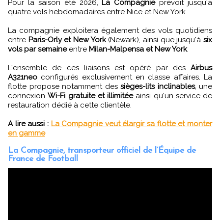
Pour la saison été 2026,
La Compagnie
prévoit jusqu'à
quatre vols hebdomadaires entre Nice et New York.
La compagnie exploitera également des vols quotidiens
entre
Paris-Orly et New York
(Newark), ainsi que jusqu'à
six
vols par semaine
entre
Milan-Malpensa et New York
.
L'ensemble de ces liaisons est opéré par des
Airbus
A321neo
configurés exclusivement en classe affaires. La
flotte propose notamment des
sièges-lits inclinables
, une
connexion
Wi-Fi gratuite et illimitée
ainsi qu'un service de
restauration dédié à cette clientèle.
A lire aussi :
La Compagnie veut élargir sa flotte et monter
en gamme
La Compagnie, transporteur officiel de l’Équipe de
France de Football