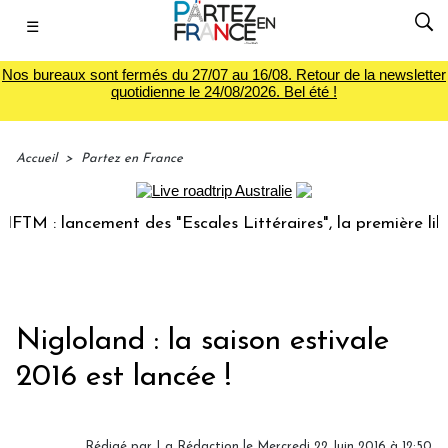
☰
Nos bureaux sont fermés du 27/07 au 16/08. Retour de la newsletter
quotidienne le 24/08/2026. Bel été !
Accueil
>
Partez en France
 : lancement des "Escales Littéraires", la première librairi
Nigloland : la saison estivale
2016 est lancée !
Rédigé par
La Rédaction
le Mercredi 22 Juin 2016 à 12:50