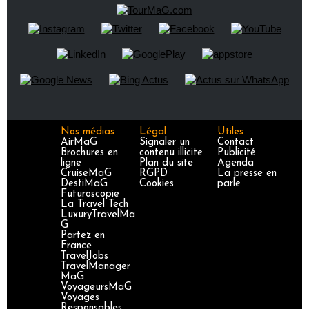
Nos médias
Légal
Utiles
AirMaG
Signaler un
Contact
Brochures en
contenu illicite
Publicité
ligne
Plan du site
Agenda
CruiseMaG
RGPD
La presse en
DestiMaG
Cookies
parle
Futuroscopie
La Travel Tech
LuxuryTravelMa
G
Partez en
France
TravelJobs
TravelManager
MaG
VoyageursMaG
Voyages
Responsables