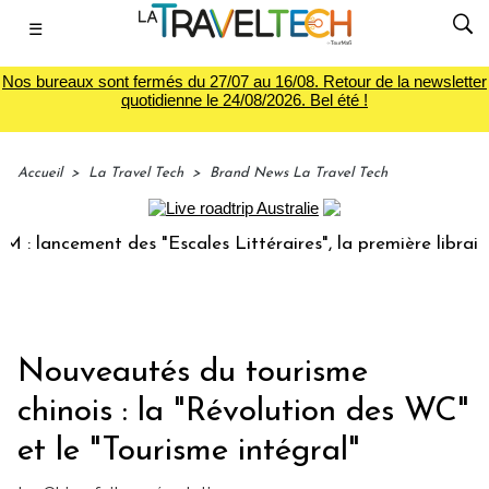
☰
Nos bureaux sont fermés du 27/07 au 16/08. Retour de la newsletter
quotidienne le 24/08/2026. Bel été !
Accueil
>
La Travel Tech
>
Brand News La Travel Tech
ancement des "Escales Littéraires", la première librairie du
Nouveautés du tourisme
chinois : la "Révolution des WC"
et le "Tourisme intégral"