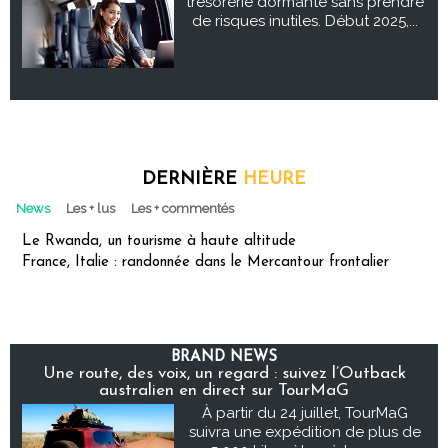
trésorerie dormante sans prendre
de risques inutiles. Début 2025,...
DERNIÈRE
HEURE
News
Les + lus
Les + commentés
Le Rwanda, un tourisme à haute altitude
France, Italie : randonnée dans le Mercantour frontalier
BRAND NEWS
Une route, des voix, un regard : suivez l’Outback
australien en direct sur TourMaG
À partir du 24 juillet, TourMaG
suivra une expédition de plus de