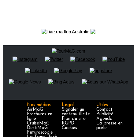
Nos médias
Légal
Utiles
AirMaG
Signaler un
Contact
Brochures en
contenu illicite
Publicité
ligne
Plan du site
Agenda
CruiseMaG
RGPD
La presse en
DestiMaG
Cookies
parle
Futuroscopie