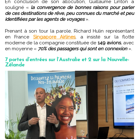
En conclusion de son allocution, Guillaume Linton a
souligné «
la convergence de bonnes raisons pour parler
de ces destinations de rêve, peu connues du marché et peu
identifiées par les agents de voyages
».
Prenant à son tour la parole, Richard Hulin représentant
en France
Singapore Airlines
, a insisté sur la flotte
moderne de la compagnie constituée de
149 avions
, avec
en moyenne «
70% des passagers qui sont en connexion
».
7 portes d’entrées sur l’Australie et 2 sur la Nouvelle-
Zélande