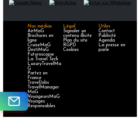
Nos médias
Légal
Utiles
AirMaG
Signaler un
Contact
Brochures en
contenu illicite
Publicité
ligne
Plan du site
Agenda
CruiseMaG
RGPD
La presse en
DestiMaG
Cookies
parle
Futuroscopie
La Travel Tech
LuxuryTravelMa
G
Partez en
France
TravelJobs
TravelManager
MaG
VoyageursMaG
Voyages
Responsables
Site certifié