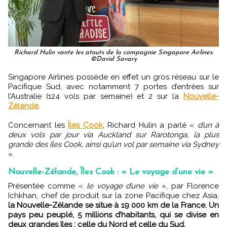
Richard Hulin vante les atouts de la compagnie Singapore Airlines.
©David Savary
Singapore Airlines possède en effet un gros réseau sur le
Pacifique Sud, avec notamment 7 portes d’entrées sur
l’Australie (124 vols par semaine) et 2 sur la
Nouvelle-
Zélande
.
Concernant les
Îles Cook
, Richard Hulin a parlé «
d’un à
deux vols par jour via Auckland sur Rarotonga, la plus
grande des îles Cook, ainsi qu’un vol par semaine via Sydney
».
Nouvelle-Zélande, Îles Cook : « Le voyage d’une vie »
Présentée comme «
le voyage d’une vie
», par Florence
Ichkhan, chef de produit sur la zone Pacifique chez Asia,
la Nouvelle-Zélande se situe à 19 000 km de la France. Un
pays peu peuplé, 5 millions d’habitants, qui se divise en
deux grandes îles : celle du Nord et celle du Sud.