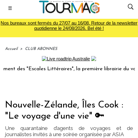
☰
Nos bureaux sont fermés du 27/07 au 16/08. Retour de la newsletter
quotidienne le 24/08/2026. Bel été !
Accueil
>
CLUB ABONNES
ales Littéraires", la première librairie du voyage
Le gr
Nouvelle-Zélande, Îles Cook :
"Le voyage d'une vie" 🔑
Une quarantaine d’agents de voyages et de
journalistes invités à une soirée organisée par ASIA