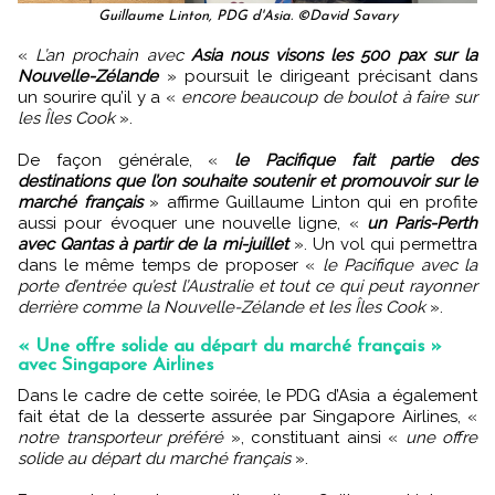
Guillaume Linton, PDG d'Asia. ©David Savary
«
L’an prochain avec
Asia nous visons les 500 pax sur la
Nouvelle-Zélande
» poursuit le dirigeant précisant dans
un sourire qu’il y a «
encore beaucoup de boulot à faire sur
les Îles Cook
».
De façon générale, «
le Pacifique fait partie des
destinations que l’on souhaite soutenir et promouvoir sur le
marché français
» affirme Guillaume Linton qui en profite
aussi pour évoquer une nouvelle ligne, «
un Paris-Perth
avec Qantas à partir de la mi-juillet
». Un vol qui permettra
dans le même temps de proposer «
le Pacifique avec la
porte d’entrée qu’est l’Australie et tout ce qui peut rayonner
derrière comme la Nouvelle-Zélande et les Îles Cook
».
« Une offre solide au départ du marché français »
avec Singapore Airlines
Dans le cadre de cette soirée, le PDG d’Asia a également
fait état de la desserte assurée par Singapore Airlines, «
notre transporteur préféré
», constituant ainsi «
une offre
solide au départ du marché français
».