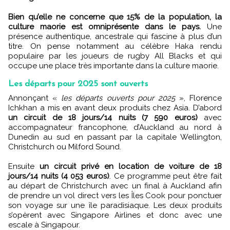
Bien qu’elle ne concerne que 15% de la population, la
culture maorie est omniprésente dans le pays.
Une
présence authentique, ancestrale qui fascine à plus d’un
titre. On pense notamment au célèbre Haka rendu
populaire par les joueurs de rugby All Blacks et qui
occupe une place très importante dans la culture maorie.
Les départs pour 2025 sont ouverts
Annonçant «
les départs ouverts pour 2025
», Florence
Ichkhan a mis en avant deux produits chez Asia. D’abord
un circuit de 18 jours/14 nuits (7 590 euros)
avec
accompagnateur francophone, d’Auckland au nord à
Dunedin au sud en passant par la capitale Wellington,
Christchurch ou Milford Sound.
Ensuite
un circuit privé en location de voiture de 18
jours/14 nuits (4 053 euros)
. Ce programme peut être fait
au départ de Christchurch avec un final à Auckland afin
de prendre un vol direct vers les Îles Cook pour ponctuer
son voyage sur une île paradisiaque. Les deux produits
s’opèrent avec Singapore Airlines et donc avec une
escale à Singapour.