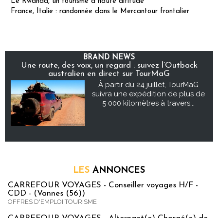
Le Rwanda, un tourisme à haute altitude
France, Italie : randonnée dans le Mercantour frontalier
BRAND NEWS
Une route, des voix, un regard : suivez l’Outback
australien en direct sur TourMaG
À partir du 24 juillet, TourMaG
suivra une expédition de plus de
5 000 kilomètres à travers...
LES
ANNONCES
CARREFOUR VOYAGES - Conseiller voyages H/F -
CDD - (Vannes (56))
OFFRES D'EMPLOI TOURISME