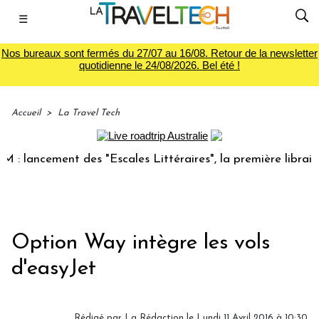
☰
Nos bureaux sont fermés du 27/07 au 16/08. Retour de la newsletter
quotidienne le 24/08/2026. Bel été !
Accueil
>
La Travel Tech
ancement des "Escales Littéraires", la première librairie du
Option Way intègre les vols
d'easyJet
Rédigé par
La Rédaction
le Lundi 11 Avril 2016 à 10:30