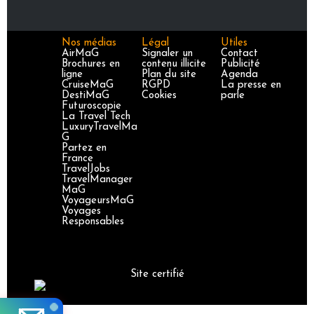
Nos médias
Légal
Utiles
AirMaG
Signaler un
Contact
Brochures en
contenu illicite
Publicité
ligne
Plan du site
Agenda
CruiseMaG
RGPD
La presse en
DestiMaG
Cookies
parle
Futuroscopie
La Travel Tech
LuxuryTravelMa
G
Partez en
France
TravelJobs
TravelManager
MaG
VoyageursMaG
Voyages
Responsables
Site certifié