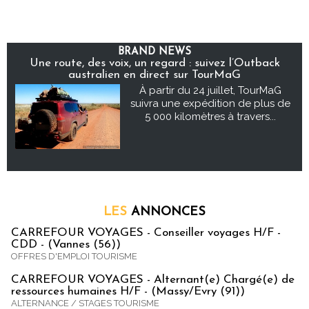
BRAND NEWS
Une route, des voix, un regard : suivez l’Outback
australien en direct sur TourMaG
À partir du 24 juillet, TourMaG
suivra une expédition de plus de
5 000 kilomètres à travers...
LES
ANNONCES
CARREFOUR VOYAGES - Conseiller voyages H/F -
CDD - (Vannes (56))
OFFRES D'EMPLOI TOURISME
CARREFOUR VOYAGES - Alternant(e) Chargé(e) de
ressources humaines H/F - (Massy/Evry (91))
ALTERNANCE / STAGES TOURISME