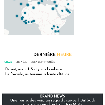
DERNIÈRE
HEURE
News
Les + lus
Les + commentés
Detroit, une « US city » à la relance
Le Rwanda, un tourisme à haute altitude
BRAND NEWS
Une route, des voix, un regard : suivez l’Outback
australien en direct sur TourMaG