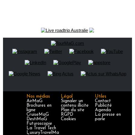
Nos médias
Légal
Utiles
AirMaG
Signaler un
Contact
Brochures en
contenu illicite
Publicité
ligne
Plan du site
Agenda
CruiseMaG
RGPD
La presse en
DestiMaG
Cookies
parle
Futuroscopie
La Travel Tech
LuxuryTravelMa