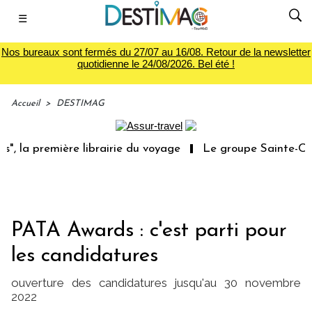
☰
Nos bureaux sont fermés du 27/07 au 16/08. Retour de la newsletter
quotidienne le 24/08/2026. Bel été !
Accueil
>
DESTIMAG
, la première librairie du voyage
Le groupe Sainte-Clai
PATA Awards : c'est parti pour
les candidatures
ouverture des candidatures jusqu'au 30 novembre
2022